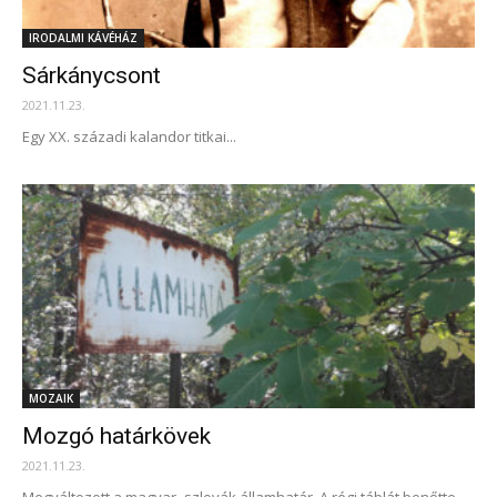
IRODALMI KÁVÉHÁZ
Sárkánycsont
2021.11.23.
Egy XX. századi kalandor titkai...
MOZAIK
Mozgó határkövek
2021.11.23.
Megváltozott a magyar–szlovák államhatár. A régi táblát benőtte