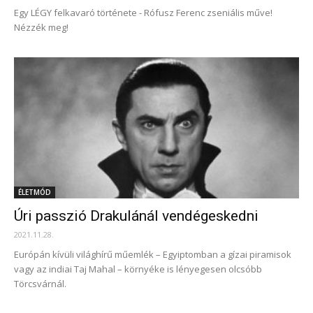
Egy LÉGY felkavaró története - Rófusz Ferenc zseniális műve!
Nézzék meg!
ÉLETMÓD
Úri passzió Drakulánál vendégeskedni
2021.11.28.
Európán kívüli világhírű műemlék – Egyiptomban a gízai piramisok
vagy az indiai Taj Mahal – környéke is lényegesen olcsóbb
Törcsvárnál.