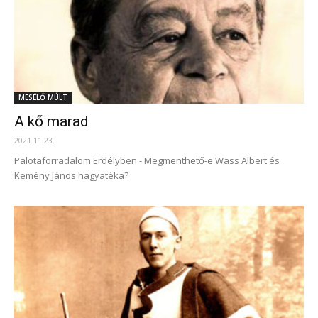
MESÉLŐ MÚLT
A kő marad
2021.11.23.
Palotaforradalom Erdélyben - Megmenthető-e Wass Albert és
Kemény János hagyatéka?