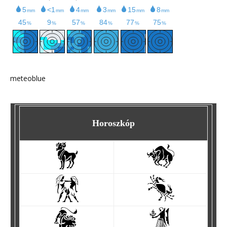
meteoblue
Horoszkóp