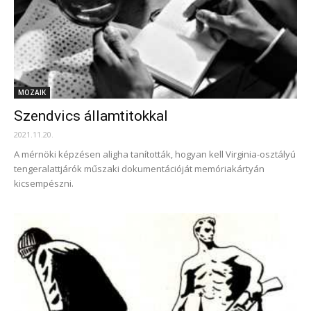
MOZAIK
Szendvics államtitokkal
2021.11.20.
A mérnöki képzésen aligha tanították, hogyan kell Virginia-osztályú
tengeralattjárók műszaki dokumentációját memóriakártyán
kicsempészni.