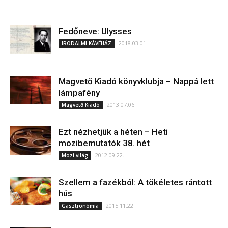
Fedőneve: Ulysses
2018.03.01.
IRODALMI KÁVÉHÁZ
Magvető Kiadó könyvklubja – Nappá lett
lámpafény
2013.07.06.
Magvető Kiadó
Ezt nézhetjük a héten – Heti
mozibemutatók 38. hét
2012.09.22.
Mozi világ
Szellem a fazékból: A tökéletes rántott
hús
2015.11.22.
Gasztronómia