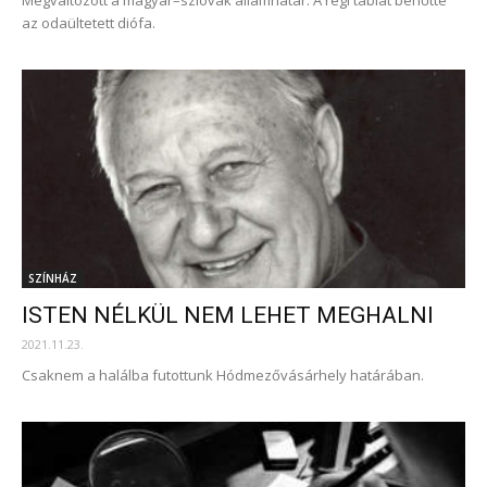
az odaültetett diófa.
SZÍNHÁZ
ISTEN NÉLKÜL NEM LEHET MEGHALNI
2021.11.23.
Csaknem a halálba futottunk Hódmezővásárhely határában.