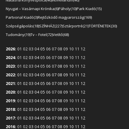
Natasha könyvespolca
40
Novellárium
40
Nyugat – Vasárnapi Krónika
6
Páholy
10
Park Kiadó
15
Partvonal Kiadó
3
Rejtőzködő magyarország
169
Szépségápolás
18
SZÍNHÁZ
227
Sztárportré
21
TÖRTÉNETEK
30
Tudomány
19
Tv – Fotel
72
Vetítő
68
2026
:
01
02
03
04
05
06
07
08
09
10
11
12
2024
:
01
02
03
04
05
06
07
08
09
10
11
12
2023
:
01
02
03
04
05
06
07
08
09
10
11
12
2022
:
01
02
03
04
05
06
07
08
09
10
11
12
2021
:
01
02
03
04
05
06
07
08
09
10
11
12
2020
:
01
02
03
04
05
06
07
08
09
10
11
12
2019
:
01
02
03
04
05
06
07
08
09
10
11
12
2018
:
01
02
03
04
05
06
07
08
09
10
11
12
2017
:
01
02
03
04
05
06
07
08
09
10
11
12
2016
:
01
02
03
04
05
06
07
08
09
10
11
12