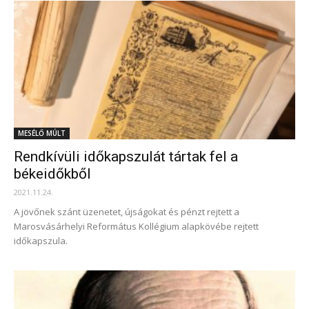
MESÉLŐ MÚLT
Rendkívüli időkapszulát tártak fel a
békeidőkből
2021.11.24.
A jövőnek szánt üzenetet, újságokat és pénzt rejtett a
Marosvásárhelyi Református Kollégium alapkövébe rejtett
időkapszula.