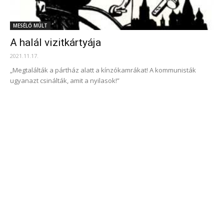
MESÉLŐ MÚLT
A halál vizitkártyája
2021.11.17.
„Megtalálták a pártház alatt a kínzókamrákat! A kommunisták
ugyanazt csinálták, amit a nyilasok!”