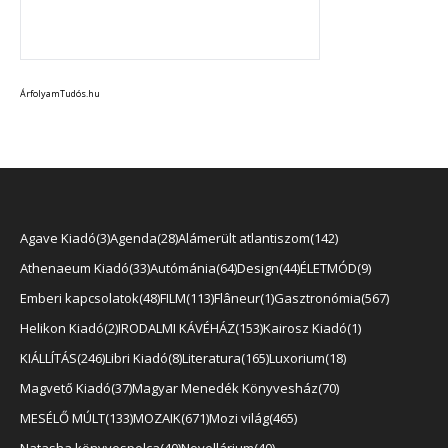
ÁrfolyamTudós.hu
Agave Kiadó
3
Agenda
28
Alámerült atlantiszom
142
Athenaeum Kiadó
33
Autómánia
64
Design
44
ÉLETMÓD
9
Emberi kapcsolatok
48
FILM
113
Flâneur
1
Gasztronómia
567
Helikon Kiadó
2
IRODALMI KÁVÉHÁZ
153
Kairosz Kiadó
1
KIÁLLÍTÁS
246
Libri Kiadó
8
Literatura
165
Luxorium
18
Magvető Kiadó
37
Magyar Menedék Könyvesház
70
MESÉLŐ MÚLT
133
MOZAIK
671
Mozi világ
465