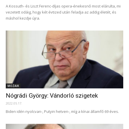
A Kossuth- és Liszt Ferenc-díjas opera-énekesnő most elárulta, mi
vezetett odáig, hogy két évtized után feladja az addig életét, és
máshol kezdje újra.
MOZAIK
Nógrádi György: Vándorló szigetek
2022.05.17.
Biden idén nyolcvan-, Putyin hetven-, míg a kínai államfő 69 éves.