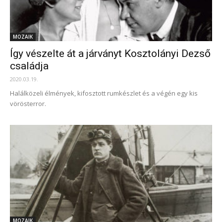
MOZAIK
Így vészelte át a járványt Kosztolányi Dezső
családja
2020.03.19.
Halálközeli élmények, kifosztott rumkészlet és a végén egy kis
vörösterror.
MOZAIK