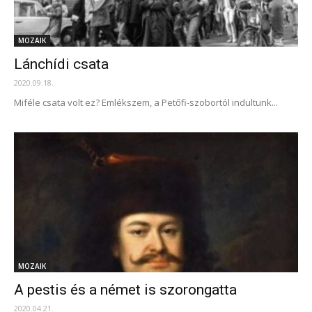
MOZAIK
Lánchídi csata
2020.09.18.
Miféle csata volt ez? Emlékszem, a Petőfi-szobortól indultunk...
MOZAIK
A pestis és a német is szorongatta
2020.04.21.