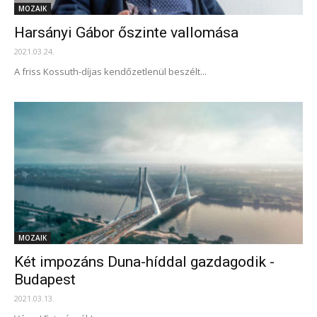
MOZAIK
Harsányi Gábor őszinte vallomása
2021.03.24.
A friss Kossuth-díjas kendőzetlenül beszélt...
MOZAIK
Két impozáns Duna-híddal gazdagodik ­
Budapest
2021.03.13.