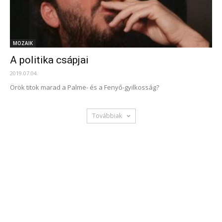
MOZAIK
A politika csápjai
2019.07.04.
Örök titok marad a Palme- és a Fenyő-gyilkosság?
Továbbiak