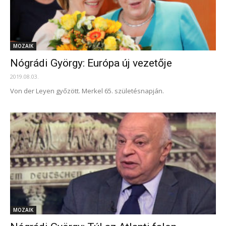
MOZAIK
Nógrádi György: Európa új vezetője
2019.08.03.
Von der Leyen győzött. Merkel 65. születésnapján.
MOZAIK