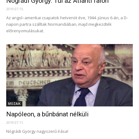
Nógrádi György: Túl az Atlanti falon
2019.07.15.
Az angol–amerikai csapatok hetvenöt éve, 1944. június 6-án, a D-
napon partra szálltak Normandiában, majd megkezdték
előrenyomulásukat.
MOZAIK
Napóleon, a bűnbánat nélküli
2019.07.11.
Nógrádi György nagyszerű írása!