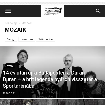
Kezdőlap
MOZAIK
MOZAIK
Design
Luxorium
Sztárportré
MOZAIK
14 év után újra Budapesten a Duran
Duran – a brit legenda nyáron visszatér a
Sportarénába
2026.05.21.