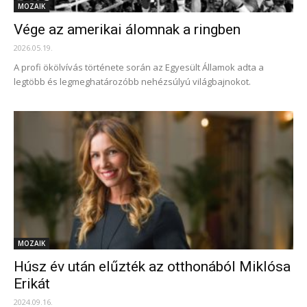
MOZAIK
Vége az amerikai álomnak a ringben
2026.05.19.
A profi ökölvívás története során az Egyesült Államok adta a
legtöbb és legmeghatározóbb nehézsúlyú világbajnokot.
MOZAIK
Húsz év után elűzték az otthonából Miklósa
Erikát
2024.09.16.