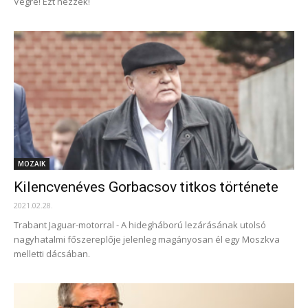
Végre! Ezt nézzék!
MOZAIK
Kilencvenéves Gorbacsov titkos története
2021.02.28.
Trabant Jaguar-motorral - A hidegháború lezárásának utolsó
nagyhatalmi főszereplője jelenleg magányosan él egy Moszkva
melletti dácsában.