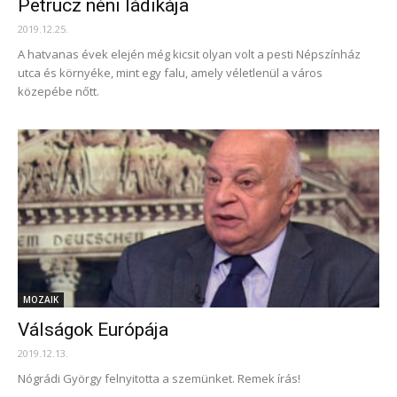
Petrucz néni ládikája
2019.12.25.
A hatvanas évek elején még kicsit olyan volt a pesti Népszínház
utca és környéke, mint egy falu, amely véletlenül a város
közepébe nőtt.
MOZAIK
Válságok Európája
2019.12.13.
Nógrádi György felnyitotta a szemünket. Remek írás!