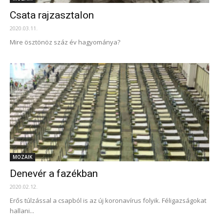
Csata rajzasztalon
2020.03.11.
Mire ösztönöz száz év hagyománya?
MOZAIK
Denevér a fazékban
2020.02.12.
Erős túlzással a csapból is az új koronavírus folyik. Féligazságokat
hallani...