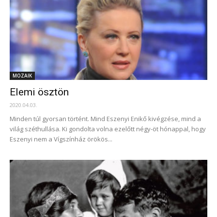
MOZAIK
Elemi ösztön
2020.04.03.
Minden túl gyorsan történt. Mind Eszenyi Enikő kivégzése, mind a
világ széthullása. Ki gondolta volna ezelőtt négy-öt hónappal, hogy
Eszenyi nem a Vígszínház örökös...