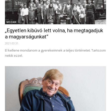
MOZAIK
„Egyetlen kibúvó lett volna, ha megtagadjuk
a magyarságunkat”
2021.03.31.
El kellene mondanom a gyerekeimnek a teljes történetet. Tartozom
nekik ezzel.