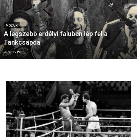
MOZAIK
A legszebb erdélyi faluban lép fel a
Tankcsapda
2026.05.19.