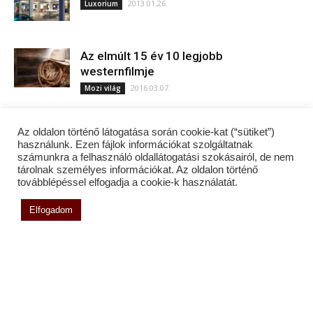
2013.01.26.
Luxorium
Az elmúlt 15 év 10 legjobb
westernfilmje
2016.03.07.
Mozi világ
Az oldalon történő látogatása során cookie-kat (“sütiket”)
használunk. Ezen fájlok információkat szolgáltatnak
számunkra a felhasználó oldallátogatási szokásairól, de nem
tárolnak személyes információkat. Az oldalon történő
továbblépéssel elfogadja a cookie-k használatát.
Ft
Elfogadom
Ft