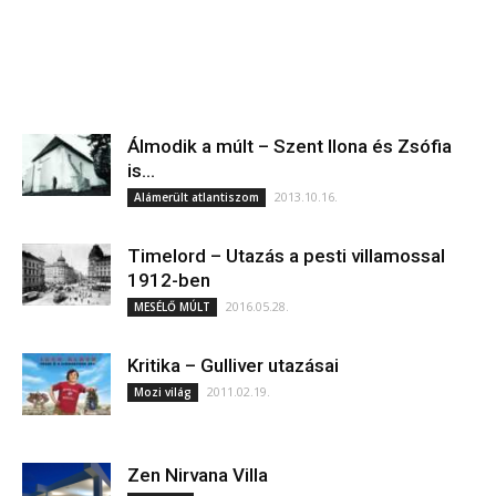
Álmodik a múlt – Szent Ilona és Zsófia
is…
2013.10.16.
Alámerült atlantiszom
Timelord – Utazás a pesti villamossal
1912-ben
2016.05.28.
MESÉLŐ MÚLT
Kritika – Gulliver utazásai
2011.02.19.
Mozi világ
Zen Nirvana Villa