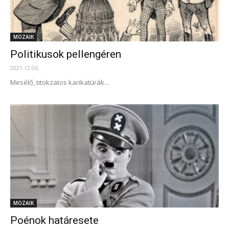
MOZAIK
Politikusok pellengéren
2021.12.06.
Mesélő, titokzatos karikatúrák...
MOZAIK
Poénok határesete