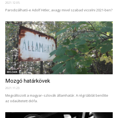
2021.12.05.
Parodizálható-e Adolf Hitler, avagy mivel szabad viccelni 2021-ben?
MOZAIK
Mozgó határkövek
2021.11.23.
Megváltozott a magyar–szlovák államhatár. A régi táblát benőtte
az odaültetett diófa.