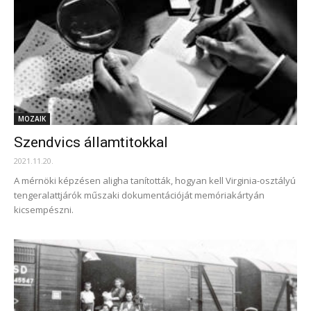
MOZAIK
Szendvics államtitokkal
2021.11.20.
A mérnöki képzésen aligha tanították, hogyan kell Virginia-osztályú
tengeralattjárók műszaki dokumentációját memóriakártyán
kicsempészni.