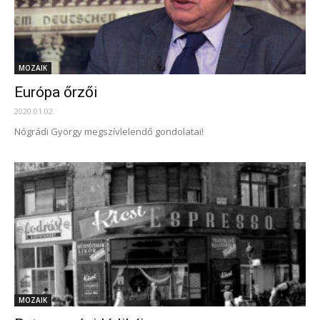
MOZAIK
Európa őrzői
2020.01.02.
Nógrádi György megszívlelendő gondolatai!
MOZAIK