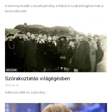
A tizennyolcadik századi járvány a Rákóczi-szabadságharcnak is
keresztbe tett.
MOZAIK
Szórakoztatás világégésben
2020.04.10.
Háborús idők és a járvány...