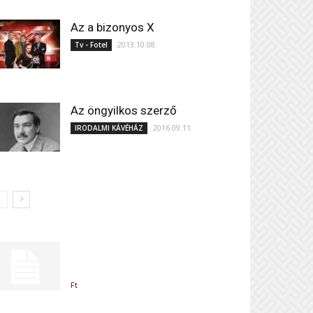
Az a bizonyos X
2013.10.08.
Tv - Fotel
Az öngyilkos szerző
2016.09.11.
IRODALMI KÁVÉHÁZ
Ft