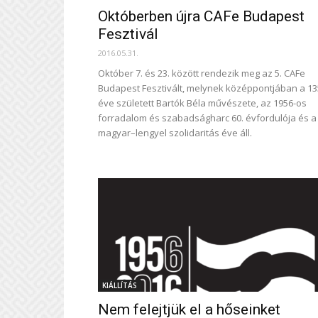
Októberben újra CAFe Budapest
Fesztivál
2016.05.31.
Október 7. és 23. között rendezik meg az 5. CAFe
Budapest Fesztivált, melynek középpontjában a 13
éve született Bartók Béla művészete, az 1956-os
forradalom és szabadságharc 60. évfordulója és a
magyar–lengyel szolidaritás éve áll.
KIÁLLÍTÁS
Nem felejtjük el a hőseinket