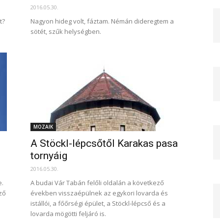
2016.05.30.
t?
Nagyon hideg volt, fáztam. Némán dideregtem a
sötét, szűk helységben.
MOZAIK
A Stöckl-lépcsőtől Karakas pasa
tornyáig
2016.05.30.
e.
A budai Vár Tabán felőli oldalán a következő
ző
években visszaépülnek az egykori lovarda és
istállói, a főőrségi épület, a Stöckl-lépcső és a
lovarda mögötti feljáró is.