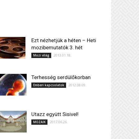
Ezt nézhetjük a héten – Heti
mozibemutatók 3. hét
2013.01.18.
Mozi világ
Terhesség serdülőkorban
2012.08.09.
Emberi kapcsolatok
Utazz együtt Sisivel!
2017.06.26.
MOZAIK