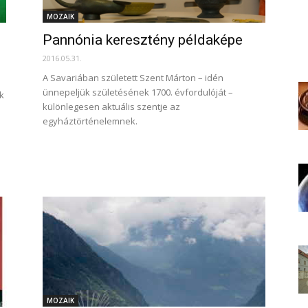
MOZAIK
Pannónia keresztény példaképe
2016.05.31.
A Savariában született Szent Márton – idén
ünnepeljük születésének 1700. évfordulóját –
k
különlegesen aktuális szentje az
egyháztörténelemnek.
MOZAIK