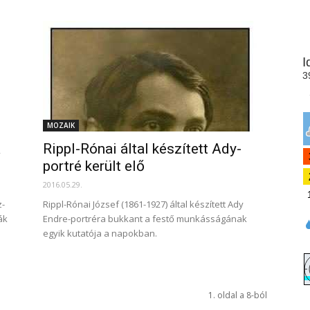
MOZAIK
a
Rippl-Rónai által készített Ady-
portré került elő
2016.05.29.
z­
Rippl-Rónai József (1861-1927) által készített Ady
ák
Endre-portréra bukkant a festő munkásságának
egyik kutatója a napokban.
1. oldal a 8-ból