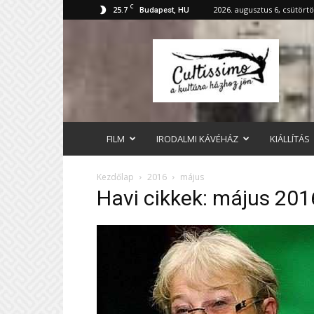
C
25.7
2026. augusztus 6, csütört
Budapest, HU
cultissimo.hu
FILM
IRODALMI KÁVÉHÁZ
KIÁLLÍTÁS
Kezdőlap
2016
május
Havi cikkek: május 201