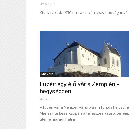
2016.05.30.
Kik harcoltak 1956-ban az utcán a szabadságunkér
MOZAIK
Füzér: egy élő vár a Zempléni-
hegységben
2016.05.30.
A füzéri vár a Nemzeti várprogram fontos helyszín
Már szinte kész, csupán a fejlesztés végső, befeje
üteme maradt hátra.