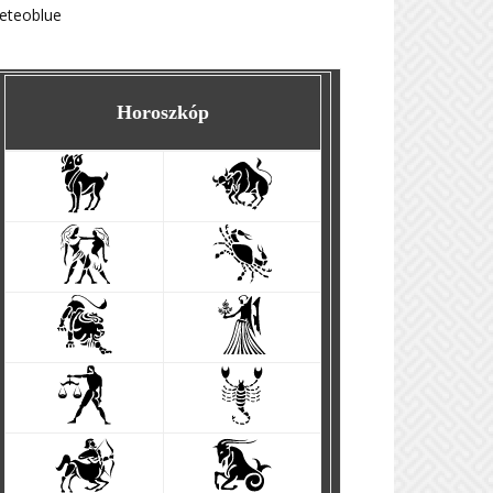
eteoblue
Horoszkóp