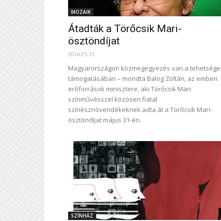
MOZAIK
Átadták a Törőcsik Mari-
ösztöndíjat
2016.05.31.
Magyarországon közmegegyezés van a tehetsége
támogatásában – mondta Balog Zoltán, az emberi
erőforrások minisztere, aki Törőcsik Mari
színművésszel közösen fiatal
színésznövendékeknek adta át a Törőcsik Mari-
ösztöndíjat május 31-én.
SZÍNHÁZ