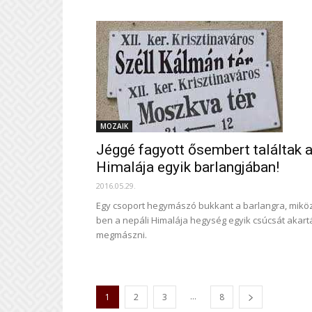
MOZAIK
Jéggé fa­gyott ős­em­bert ta­lál­tak 
Hi­ma­lája egyik bar­lang­já­ban!
2016.05.29.
Egy cso­port hegy­má­szó buk­kant a bar­langra, mi­kö
ben a ne­páli Hi­ma­lája hegy­ség egyik csú­csát akar­t
meg­mászni.
...
1
2
3
8