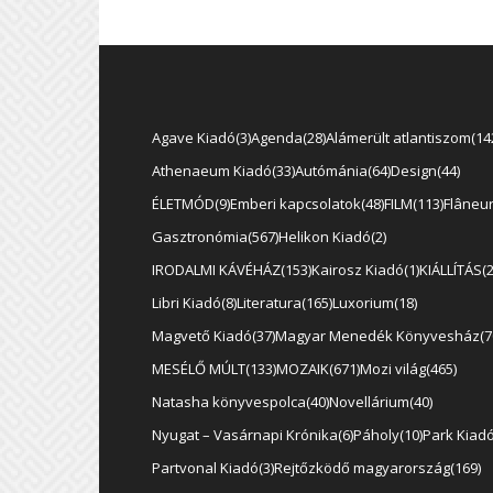
Agave Kiadó
3
Agenda
28
Alámerült atlantiszom
14
Athenaeum Kiadó
33
Autómánia
64
Design
44
ÉLETMÓD
9
Emberi kapcsolatok
48
FILM
113
Flâneu
Gasztronómia
567
Helikon Kiadó
2
IRODALMI KÁVÉHÁZ
153
Kairosz Kiadó
1
KIÁLLÍTÁS
Libri Kiadó
8
Literatura
165
Luxorium
18
Magvető Kiadó
37
Magyar Menedék Könyvesház
7
MESÉLŐ MÚLT
133
MOZAIK
671
Mozi világ
465
Natasha könyvespolca
40
Novellárium
40
Nyugat – Vasárnapi Krónika
6
Páholy
10
Park Kiad
Partvonal Kiadó
3
Rejtőzködő magyarország
169