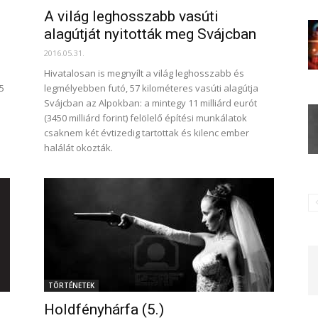
A világ leghosszabb vasúti
alagútját nyitották meg Svájcban
2016.05.31.
Hivatalosan is megnyílt a világ leghosszabb és
5
legmélyebben futó, 57 kilométeres vasúti alagútja
Svájcban az Alpokban: a mintegy 11 milliárd eurót
(3450 milliárd forint) felölelő építési munkálatok
csaknem két évtizedig tartottak és kilenc ember
halálát okozták.
TÖRTÉNETEK
Holdfényhárfa (5.)