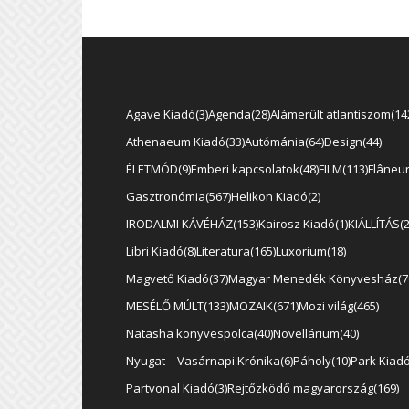
Agave Kiadó
3
Agenda
28
Alámerült atlantiszom
14
Athenaeum Kiadó
33
Autómánia
64
Design
44
ÉLETMÓD
9
Emberi kapcsolatok
48
FILM
113
Flâneu
Gasztronómia
567
Helikon Kiadó
2
IRODALMI KÁVÉHÁZ
153
Kairosz Kiadó
1
KIÁLLÍTÁS
Libri Kiadó
8
Literatura
165
Luxorium
18
Magvető Kiadó
37
Magyar Menedék Könyvesház
7
MESÉLŐ MÚLT
133
MOZAIK
671
Mozi világ
465
Natasha könyvespolca
40
Novellárium
40
Nyugat – Vasárnapi Krónika
6
Páholy
10
Park Kiad
Partvonal Kiadó
3
Rejtőzködő magyarország
169