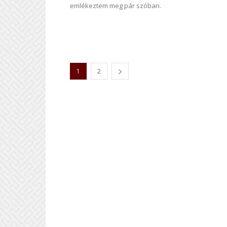
emlékeztem meg pár szóban.
1
2