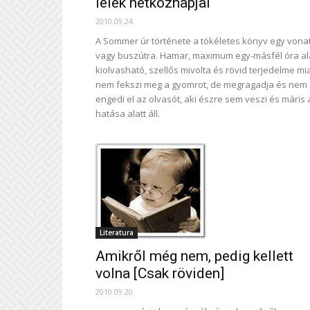
lélek hétköznapjai
2010.09.24.
A Sommer úr története a tökéletes könyv egy vonat
vagy buszútra. Hamar, maximum egy-másfél óra al
kiolvasható, szellős mivolta és rövid terjedelme mia
nem fekszi meg a gyomrot, de megragadja és nem
engedi el az olvasót, aki észre sem veszi és máris 
hatása alatt áll.
Literatura
Amikről még nem, pedig kellett
volna [Csak röviden]
2010.09.20.