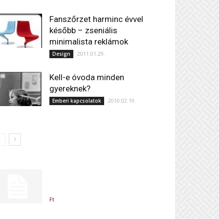
Fanszőrzet harminc évvel
később – zseniális
minimalista reklámok
2011.01.29.
Design
Kell-e óvoda minden
gyereknek?
2010.02.19.
Emberi kapcsolatok
Ft