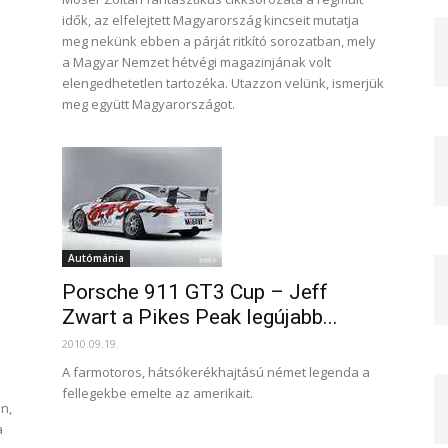
idők, az elfelejtett Magyarország kincseit mutatja
meg nekünk ebben a párját ritkító sorozatban, mely
a Magyar Nemzet hétvégi magazinjának volt
elengedhetetlen tartozéka. Utazzon velünk, ismerjük
meg együtt Magyarországot.
Autómánia
Porsche 911 GT3 Cup – Jeff
Zwart a Pikes Peak legújabb...
2010.09.19.
A farmotoros, hátsókerékhajtású német legenda a
fellegekbe emelte az amerikait.
n,
a