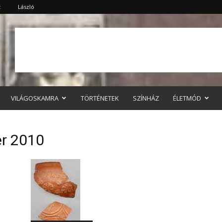
t
László
VILÁGOSKAMRA
TÖRTÉNETEK
SZÍNHÁZ
ÉLETMÓD
er 2010