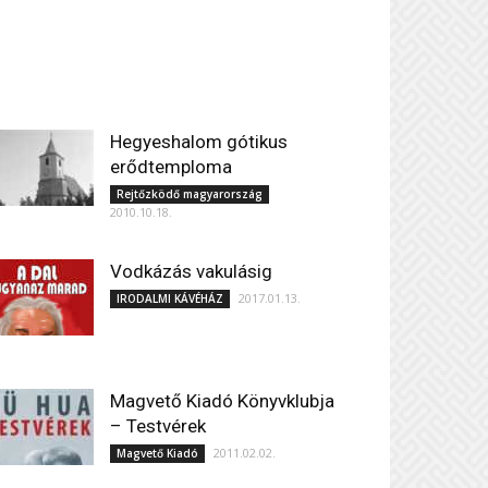
Hegyeshalom gótikus
erődtemploma
Rejtőzködő magyarország
2010.10.18.
Vodkázás vakulásig
2017.01.13.
IRODALMI KÁVÉHÁZ
Magvető Kiadó Könyvklubja
– Testvérek
2011.02.02.
Magvető Kiadó