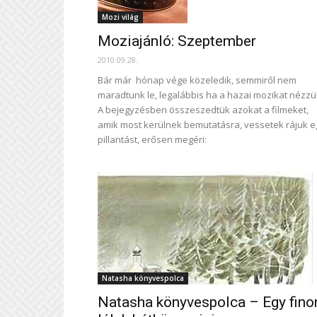
Mozi világ
Moziajánló: Szeptember
2010.09.28.
Bár már hónap vége közeledik, semmiről nem
maradtunk le, legalábbis ha a hazai mozikat nézzü
A bejegyzésben összeszedtük azokat a filmeket,
amik most kerülnek bemutatásra, vessetek rájuk e
pillantást, erősen megéri:
Natasha könyvespolca
Natasha könyvespolca – Egy fin