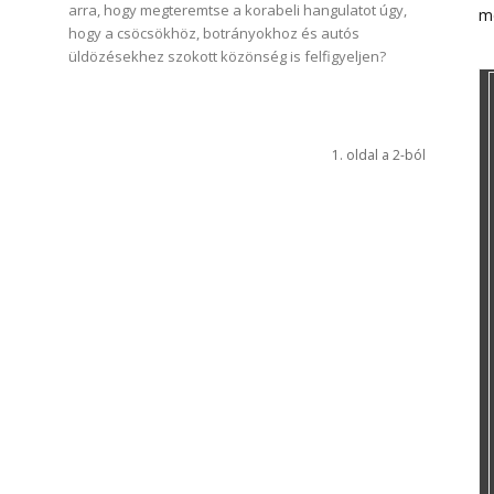
arra, hogy megteremtse a korabeli hangulatot úgy,
m
hogy a csöcsökhöz, botrányokhoz és autós
üldözésekhez szokott közönség is felfigyeljen?
1. oldal a 2-ból