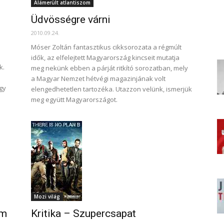
Alámerült atlantiszom
Üdvösségre várni
2010.09.24.
Móser Zoltán fantasztikus cikksorozata a régmúlt
idők, az elfelejtett Magyarország kincseit mutatja
k.
meg nekünk ebben a párját ritkító sorozatban, mely
a Magyar Nemzet hétvégi magazinjának volt
gy
elengedhetetlen tartozéka. Utazzon velünk, ismerjük
meg együtt Magyarországot.
Mozi világ
om
Kritika – Szupercsapat