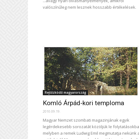
...avagy nyári olvasmányélmények, amikről
valószínűleg nem lesznek hosszabb értékelések.
Rejtőzködő magyarország
Komló Árpád-kori temploma
2010.09.19.
Magyar Nemzet szombati magazinjának egyik
legérdekesebb sorozatát közöljük le folytatásokba
melyben a remek Ludwig Emil megmutatja nekünk 