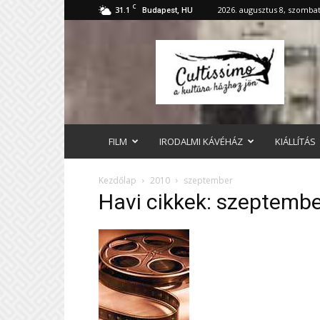
C
31.1
2026. augusztus 8, szomba
Budapest, HU
cultissimo.hu
FILM
IRODALMI KÁVÉHÁZ
KIÁLLÍTÁS
Kezdőlap
2010
szeptember
Havi cikkek: szeptemb