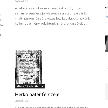
2010.09.21.
Az előzetes kritikák miatt már azt hittük, hogy
semmire sem lesz jó, viszont az alacsony elvárás
-
miatt nagyon jó szórakozás lett. Legalábbis nekünk
att
kellemes élmény volt, írtunk is róla, olvassátok el.
tt
a
Alámerült atlantiszom
Herko páter fejszéje
2010.09.20.
Móser Zoltán fantasztikus cikksorozata a régmúlt