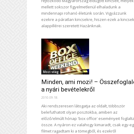
rejtőzködő Magyarország eldugott kincseit, melyek
mellett sokszor figyelmetlenül elhaladunk a
mindennapi rohanó életünk során. Vigyázzunk
ezekre a páratlan kincsekre, hiszen ezek a kincse
alappillérei szeretett Hazánknak.
Mozi világ
Minden, ami mozi! – Összefoglal
a nyári bevételekről
2010.09.18.
Aki rendszeresen látogatja az oldalt, többször
belefuthatott olyan posztokba, amiben az
előző/elmúlt hónap 'box office' eseményeit foglal
össze. A nyáron ez valahogy kimaradt, csak egy-e
filmet ragadtam ki a tömegből, és ezekről