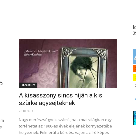
k
ó
Literatura
A kisasszony sincs híján a kis
szürke agysejteknek
2010.09.16.
Nagy merészségnek számít, ha a mai világban egy
tam
történetet az 1900-as évek elejének környezetébe
gy
helyeznek. Felmerül a kérdés: vajon az író képes