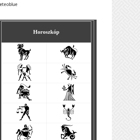
eteoblue
Horoszkóp