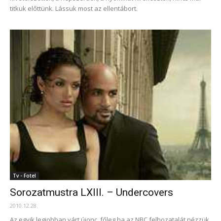
titkuk előttünk. Lássuk most az ellentábort.
Tv - Fotel
Sorozatmustra LXIII. – Undercovers
2010.12.28.
Az egyik legjobban várt újonc, főleg ha az NBC felhozatalát nézzük.