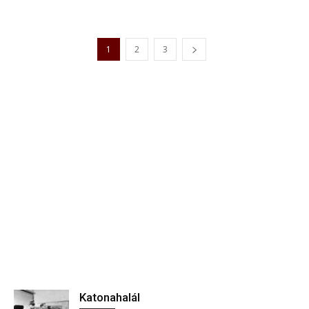
1
2
3
Katonahalál