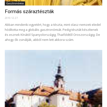
Gasztronómia
Formás száraztészták
2010.12.27.
Abban mindenki egyetért, hogy a tészta, mint olasz nemzeti eledel
hódította meg a globális gasztronómiát. Pedig tésztát készítenek
és esznek Kínától Spanyolországig, Thaiföldtől Oroszországig. De
ahogy ők csinálják, abból nem lett akkora szám.