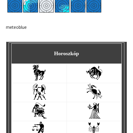
meteoblue
Horoszkóp