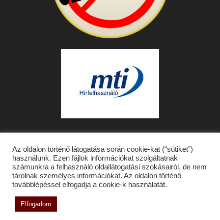
Az oldalon történő látogatása során cookie-kat (“sütiket”)
használunk. Ezen fájlok információkat szolgáltatnak
számunkra a felhasználó oldallátogatási szokásairól, de nem
tárolnak személyes információkat. Az oldalon történő
továbblépéssel elfogadja a cookie-k használatát.
Médiaajánlat
Impresszum
Kapcsolat
© 2026 A Cultissimo saját cikkeinek átvétele, másolása csak a forrás
Elfogadom
megjelölésével lehetséges.