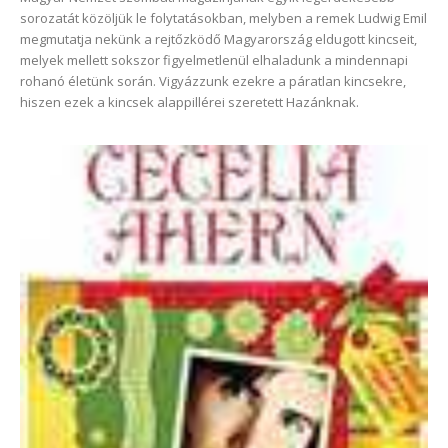
sorozatát közöljük le folytatásokban, melyben a remek Ludwig Emil
megmutatja nekünk a rejtőzködő Magyarország eldugott kincseit,
melyek mellett sokszor figyelmetlenül elhaladunk a mindennapi
rohanó életünk során. Vigyázzunk ezekre a páratlan kincsekre,
hiszen ezek a kincsek alappillérei szeretett Hazánknak.