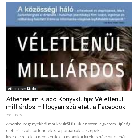
Athenaeum Kiadó
Athenaeum Kiadó Könyvklubja: Véletlenül
milliárdos – Hogyan született a Facebook
2010.12.28.
Amerikai regényekből már kívülről fújjuk az ottani egyetemi ifjúság
életéről szóló történeteket, a partiarcok, a szépek, a
kivételezettek, a népszerűek, a nyomikat kirekesztők; nincs már