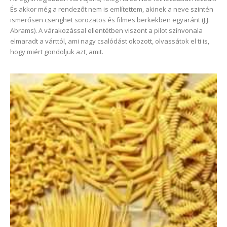
És akkor még a rendezőt nem is említettem, akinek a neve szintén
ismerősen csenghet sorozatos és filmes berkekben egyaránt (J.J.
Abrams). A várakozással ellentétben viszont a pilot színvonala
elmaradt a várttól, ami nagy csalódást okozott, olvassátok el ti is,
hogy miért gondoljuk azt, amit.