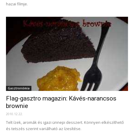
hazai filmje.
Gasztronómia
Flag-gasztro magazin: Kávés-narancsos
brownie
2010.12.22.
Telt ízek, aromák és igazi ünnepi desszert. Könnyen elkészíthető
és tetszés szerint variálható az ízesítése.