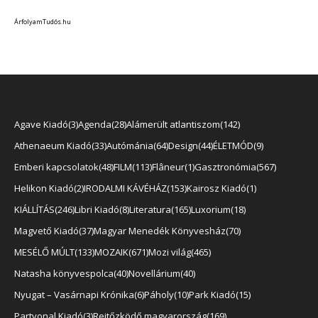
ÁrfolyamTudós.hu
Agave Kiadó
3
Agenda
28
Alámerült atlantiszom
142
Athenaeum Kiadó
33
Autómánia
64
Design
44
ÉLETMÓD
9
Emberi kapcsolatok
48
FILM
113
Flâneur
1
Gasztronómia
567
Helikon Kiadó
2
IRODALMI KÁVÉHÁZ
153
Kairosz Kiadó
1
KIÁLLÍTÁS
246
Libri Kiadó
8
Literatura
165
Luxorium
18
Magvető Kiadó
37
Magyar Menedék Könyvesház
70
MESÉLŐ MÚLT
133
MOZAIK
671
Mozi világ
465
Natasha könyvespolca
40
Novellárium
40
Nyugat – Vasárnapi Krónika
6
Páholy
10
Park Kiadó
15
Partvonal Kiadó
3
Rejtőzködő magyarország
169