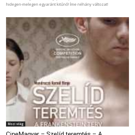
hidegen-melegen egyaránt kitűnő! Íme néhány változat!
Mozi világ
CineMagyar – Szelíd teremtés – A