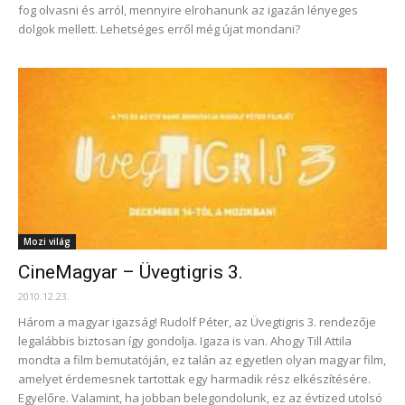
fog olvasni és arról, mennyire elrohanunk az igazán lényeges
dolgok mellett. Lehetséges erről még újat mondani?
Mozi világ
CineMagyar – Üvegtigris 3.
2010.12.23.
Három a magyar igazság! Rudolf Péter, az Üvegtigris 3. rendezője
legalábbis biztosan így gondolja. Igaza is van. Ahogy Till Attila
mondta a film bemutatóján, ez talán az egyetlen olyan magyar film,
amelyet érdemesnek tartottak egy harmadik rész elkészítésére.
Egyelőre. Valamint, ha jobban belegondolunk, ez az évtized utolsó