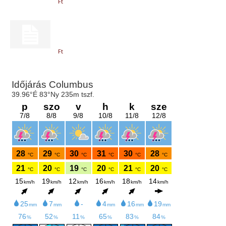
Ft
Ft