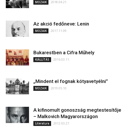
2018.04.21.
MOZAIK
Az akció fedőneve: Lenin
2017.11.09.
MOZAIK
Bukarestben a Cifra Műhely
2016.03.11.
KIÁLLÍTÁS
„Mindent el fognak kótyavetyélni”
2019.05.10.
MOZAIK
A kifinomult gonoszság megtestesítője
– Malkovich Magyarországon
2012.03.27.
Literatura