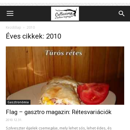
Kezdőlap
2010
Éves cikkek: 2010
Gasztronómia
Flag – gasztro magazin: Rétesvariációk
2010.12.31.
Szilveszter éjjelek csemegéje, mely lehet sós, lehet édes, és