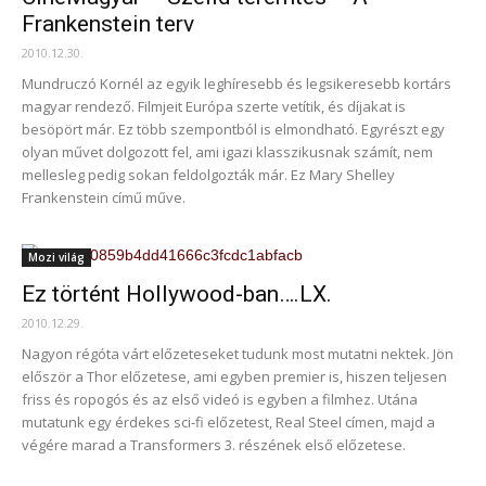
Frankenstein terv
2010.12.30.
Mundruczó Kornél az egyik leghíresebb és legsikeresebb kortárs
magyar rendező. Filmjeit Európa szerte vetítik, és díjakat is
besöpört már. Ez több szempontból is elmondható. Egyrészt egy
olyan művet dolgozott fel, ami igazi klasszikusnak számít, nem
mellesleg pedig sokan feldolgozták már. Ez Mary Shelley
Frankenstein című műve.
Mozi világ
Ez történt Hollywood-ban….LX.
2010.12.29.
Nagyon régóta várt előzeteseket tudunk most mutatni nektek. Jön
először a Thor előzetese, ami egyben premier is, hiszen teljesen
friss és ropogós és az első videó is egyben a filmhez. Utána
mutatunk egy érdekes sci-fi előzetest, Real Steel címen, majd a
végére marad a Transformers 3. részének első előzetese.