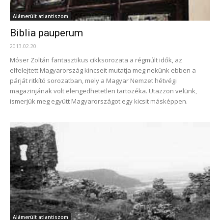
Alámerült atlantiszom
Biblia pauperum
2013.02.20.
Móser Zoltán fantasztikus cikksorozata a régmúlt idők, az
elfelejtett Magyarország kincseit mutatja meg nekünk ebben a
párját ritkító sorozatban, mely a Magyar Nemzet hétvégi
magazinjának volt elengedhetetlen tartozéka. Utazzon velünk,
ismerjük meg együtt Magyarországot egy kicsit másképpen.
Alámerült atlantiszom