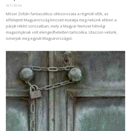
2011.09.06.
Móser Zoltán fantasztikus cikksorozata a régmúlt idők, az
elfelejtett Magyarország kincseit mutatja meg nekünk ebben a
párját ritkító sorozatban, mely a Magyar Nemzet hétvégi
magazinjának volt elengedhetetlen tartozéka. Utazzon velünk,
ismerjük meg együtt Magyarországot.