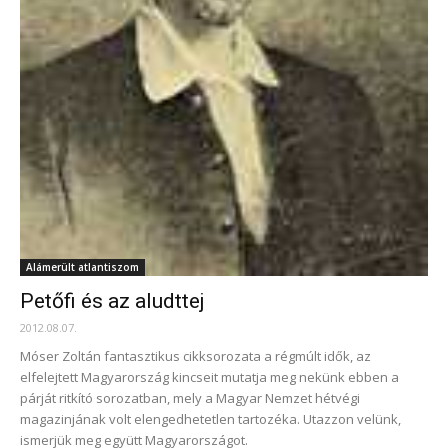
Alámerült atlantiszom
Petőfi és az aludttej
2012.08.07.
Móser Zoltán fantasztikus cikksorozata a régmúlt idők, az
elfelejtett Magyarország kincseit mutatja meg nekünk ebben a
párját ritkító sorozatban, mely a Magyar Nemzet hétvégi
magazinjának volt elengedhetetlen tartozéka. Utazzon velünk,
ismerjük meg együtt Magyarországot.