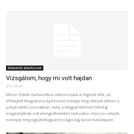
Alámerült atlantiszom
Vizsgálom, hogy mi volt hajdan
2012.08.04.
Móser Zoltán fantasztikus cikksorozata a régmúlt idők, az
elfelejtett Magyarország kincseit mutatja meg nekünk ebben a
párját ritkító sorozatban, mely a Magyar Nemzet hétvégi
magazinjának volt elengedhetetlen tartozéka. Utazzon velünk,
ismerjük meg együtt Magyarországot egy kicsit másképpen.