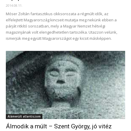
2014.08.11.
Móser Zoltán fantasztikus cikksorozata a régmúlt idők, az
elfelejtett Magyarország kincseit mutatja meg nekünk ebben a
párját ritkító sorozatban, mely a Magyar Nemzet hétvégi
magazinjának volt elengedhetetlen tartozéka. Utazzon velünk,
ismerjük meg együtt Magyarországot egy kicsit másképpen.
Alámerült atlantiszom
Álmodik a múlt – Szent György, jó vitéz