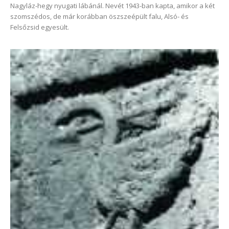
Nagyláz-hegy nyugati lábánál. Nevét 1943-ban kapta, amikor a két
szomszédos, de már korábban öszszeépült falu, Alsó- és
Felsőzsid egyesült.