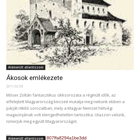
Alámerült atlantiszom
Ákosok emlékezete
2011.02.09.
Móser Zoltán fantasztikus cikksorozata a régmúlt idők, az
elfelejtett Magyarország kincseit mutatja meg nekünk ebben a
párját ritkító sorozatban, mely a Magyar Nemzet hétvégi
magazinjának volt elengedhetetlen tartozéka. Utazzon velünk,
ismerjük meg együtt Magyarországot.
Alámerült atlantiszom