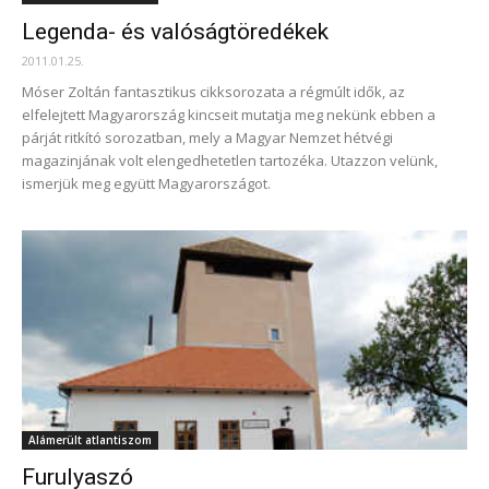
Legenda- és valóságtöredékek
2011.01.25.
Móser Zoltán fantasztikus cikksorozata a régmúlt idők, az
elfelejtett Magyarország kincseit mutatja meg nekünk ebben a
párját ritkító sorozatban, mely a Magyar Nemzet hétvégi
magazinjának volt elengedhetetlen tartozéka. Utazzon velünk,
ismerjük meg együtt Magyarországot.
Alámerült atlantiszom
Furulyaszó