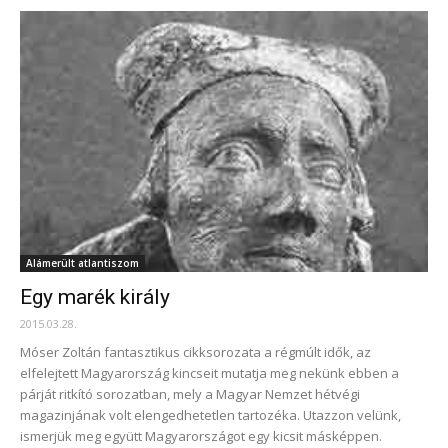
Alámerült atlantiszom
Egy marék király
2015.03.28.
Móser Zoltán fantasztikus cikksorozata a régmúlt idők, az
elfelejtett Magyarország kincseit mutatja meg nekünk ebben a
párját ritkító sorozatban, mely a Magyar Nemzet hétvégi
magazinjának volt elengedhetetlen tartozéka. Utazzon velünk,
ismerjük meg együtt Magyarországot egy kicsit másképpen.