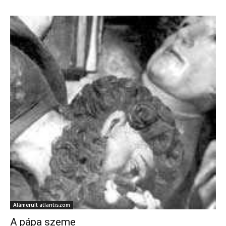
Alámerült atlantiszom
A pápa szeme