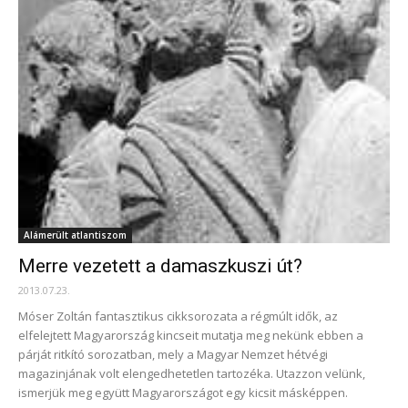
Alámerült atlantiszom
Merre vezetett a damaszkuszi út?
2013.07.23.
Móser Zoltán fantasztikus cikksorozata a régmúlt idők, az
elfelejtett Magyarország kincseit mutatja meg nekünk ebben a
párját ritkító sorozatban, mely a Magyar Nemzet hétvégi
magazinjának volt elengedhetetlen tartozéka. Utazzon velünk,
ismerjük meg együtt Magyarországot egy kicsit másképpen.