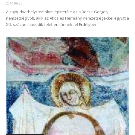
2014.06.25.
A sajóudvarhelyi templom építtetője az a Becse-Gergely
nemzetség volt, akik az Ákos és Hermány nemzetségekkel együtt a
XIII. század második felében tűnnek fel Erdélyben.