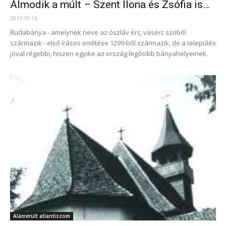
Álmodik a múlt – Szent Ilona és Zsófia is…
2013.10.16.
Rudabánya - amelynek neve az ószláv érc, vasérc szóból
származik - első írásos említése 1299-ből származik, de a település
jóval régebbi, hiszen egyike az ország legősibb bányahelyeinek.
Alámerült atlantiszom