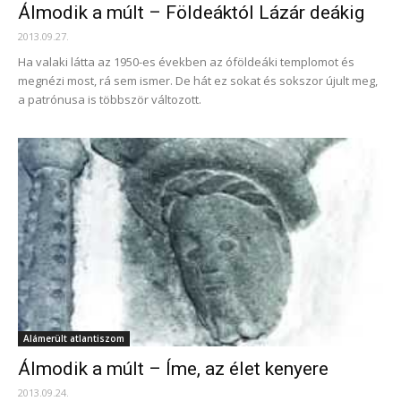
Álmodik a múlt – Földeáktól Lázár deákig
2013.09.27.
Ha valaki látta az 1950-es években az óföldeáki templomot és
megnézi most, rá sem ismer. De hát ez sokat és sokszor újult meg,
a patrónusa is többször változott.
Alámerült atlantiszom
Álmodik a múlt – Íme, az élet kenyere
2013.09.24.