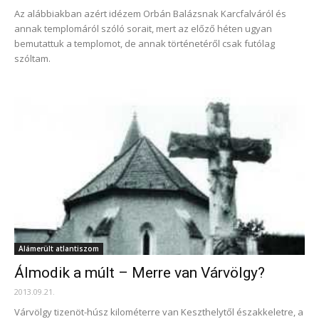
Az alábbiakban azért idézem Orbán Balázsnak Karcfalváról és
annak templomáról szóló sorait, mert az előző héten ugyan
bemutattuk a templomot, de annak történetéről csak futólag
szóltam.
Alámerült atlantiszom
Álmodik a múlt – Merre van Várvölgy?
2013.09.21.
Várvölgy tizenöt-húsz kilométerre van Keszthelytől északkeletre, a