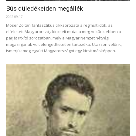
Bús düledékeiden megállék
2012.09.17.
Móser Zoltán fantasztikus cikksorozata a régmúlt idők, az
elfelejtett Magyarország kincseit mutatja meg nekünk ebben a
párját ritkító sorozatban, mely a Magyar Nemzet hétvégi
magazinjának volt elengedhetetlen tartozéka. Utazzon velünk,
ismerjük meg együtt Magyarországot egy kicsit másképpen.