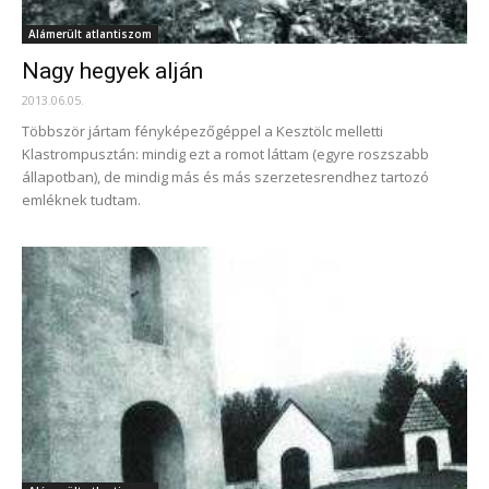
Alámerült atlantiszom
Nagy hegyek alján
2013.06.05.
Többször jártam fényképezőgéppel a Kesztölc melletti
Klastrompusztán: mindig ezt a romot láttam (egyre roszszabb
állapotban), de mindig más és más szerzetesrendhez tartozó
emléknek tudtam.