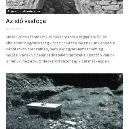
Alámerült atlantiszom
Az idő vasfoga
2013.07.15.
Móser Zoltán fantasztikus cikksorozata a régmúlt idők, az
elfelejtett Magyarország kincseit mutatja meg nekünk ebben a
párját ritkító sorozatban, mely a Magyar Nemzet hétvégi
magazinjának volt elengedhetetlen tartozéka. Utazzon velünk,
ismerjük meg együtt Magyarországot egy kicsit másképpen.