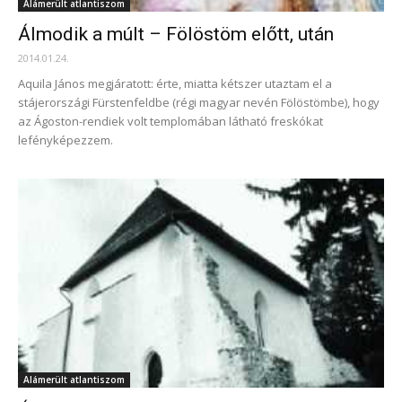
Alámerült atlantiszom
Álmodik a múlt – Fölöstöm előtt, után
2014.01.24.
Aquila János megjáratott: érte, miatta kétszer utaztam el a
stájerországi Fürstenfeldbe (régi magyar nevén Fölöstömbe), hogy
az Ágoston-rendiek volt templomában látható freskókat
lefényképezzem.
Alámerült atlantiszom