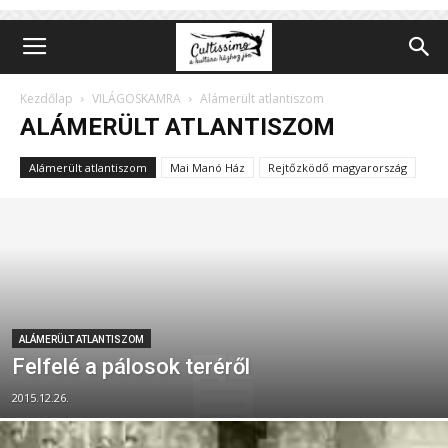
Kezdőlap
VILÁGOSKAMRA
Alámerült atlantiszom
ALÁMERÜLT ATLANTISZOM
Alámerült atlantiszom
Mai Manó Ház
Rejtőzködő magyarország
ALÁMERÜLT ATLANTISZOM
Felfelé a pálosok teréről
2015.12.26.