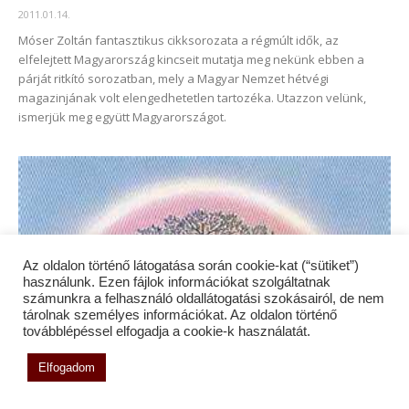
2011.01.14.
Móser Zoltán fantasztikus cikksorozata a régmúlt idők, az
elfelejtett Magyarország kincseit mutatja meg nekünk ebben a
párját ritkító sorozatban, mely a Magyar Nemzet hétvégi
magazinjának volt elengedhetetlen tartozéka. Utazzon velünk,
ismerjük meg együtt Magyarországot.
Az oldalon történő látogatása során cookie-kat (“sütiket”)
használunk. Ezen fájlok információkat szolgáltatnak
számunkra a felhasználó oldallátogatási szokásairól, de nem
tárolnak személyes információkat. Az oldalon történő
továbblépéssel elfogadja a cookie-k használatát.
Alámerült atlantiszom
Elfogadom
Világfa
2011.01.03.