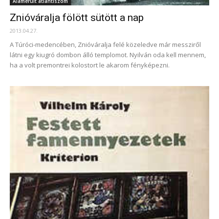
Alámerült atlantiszom
Znióváralja fölött sütött a nap
2013.04.27.
A Túróci-medencében, Znióváralja felé közeledve már messziről
látni egy kiugró dombon álló templomot. Nyilván oda kell mennem,
ha a volt premontrei kolostort le akarom fényképezni.