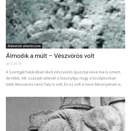
Alámerült atlantiszom
Álmodik a múlt – Vészvörös volt
2013.09.19.
A Szentgál határában lévő Vészverés (puszta) neve ma is ismert,
de több, XIII. századi oklevél is bizonyítja, hogy a középkorban
több Wezueres nevű falu is volt. És ez volt a neve Micsinyének is.