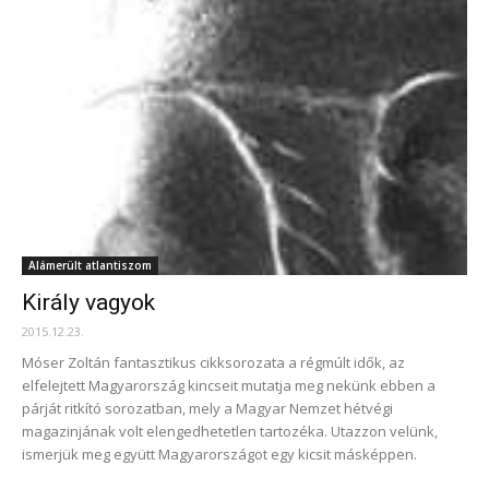
Alámerült atlantiszom
Király vagyok
2015.12.23.
Móser Zoltán fantasztikus cikksorozata a régmúlt idők, az
elfelejtett Magyarország kincseit mutatja meg nekünk ebben a
párját ritkító sorozatban, mely a Magyar Nemzet hétvégi
magazinjának volt elengedhetetlen tartozéka. Utazzon velünk,
ismerjük meg együtt Magyarországot egy kicsit másképpen.