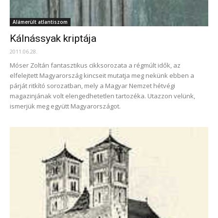
Alámerült atlantiszom
Kálnássyak kriptája
2011.06.28.
Móser Zoltán fantasztikus cikksorozata a régmúlt idők, az
elfelejtett Magyarország kincseit mutatja meg nekünk ebben a
párját ritkító sorozatban, mely a Magyar Nemzet hétvégi
magazinjának volt elengedhetetlen tartozéka. Utazzon velünk,
ismerjük meg együtt Magyarországot.