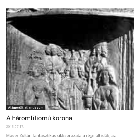
Alámerült atlantiszom
A háromliliomú korona
2013.07.17.
Móser Zoltán fantasztikus cikksorozata a régmúlt idők, az