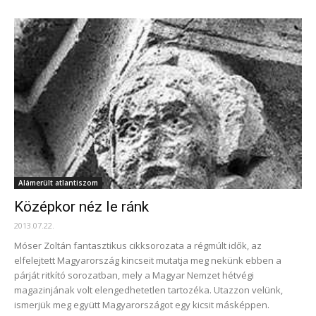
Alámerült atlantiszom
Középkor néz le ránk
2013.07.22.
Móser Zoltán fantasztikus cikksorozata a régmúlt idők, az
elfelejtett Magyarország kincseit mutatja meg nekünk ebben a
párját ritkító sorozatban, mely a Magyar Nemzet hétvégi
magazinjának volt elengedhetetlen tartozéka. Utazzon velünk,
ismerjük meg együtt Magyarországot egy kicsit másképpen.