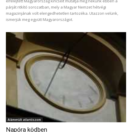
elfelejtett Magyarország kincseit mutatja meg nekünk ebben a
párját ritkító sorozatban, mely a Magyar Nemzet hétvégi
magazinjának volt elengedhetetlen tartozéka. Utazzon velünk,
ismerjük meg együtt Magyarországot.
Alámerült atlantiszom
Napóra ködben