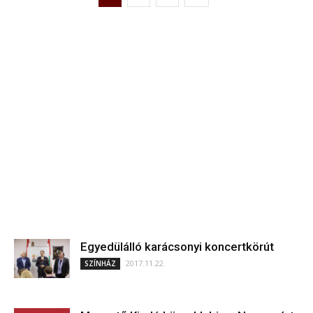
Egyedülálló karácsonyi koncertkörút
2017.11.22.
SZÍNHÁZ