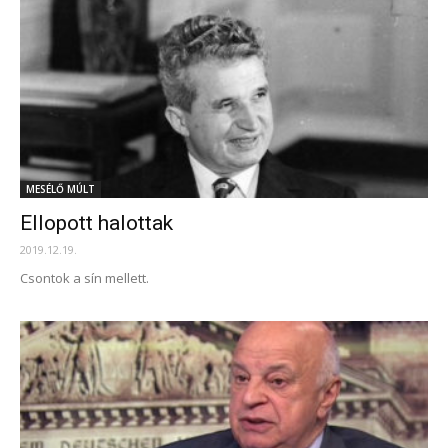
MESÉLŐ MÚLT
Ellopott halottak
2019.12.19.
Csontok a sín mellett.