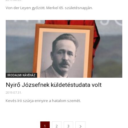
Von der Leyen győzött. Merkel 65. születésnapján.
IRODALMI KÁVÉHÁZ
Nyirő Józsefnek küldetéstudata volt
2019.07.31.
Kevés író szúrja ennyire a hatalom szemét.
1
2
3