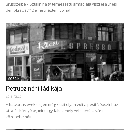
Brüsszelbe – Sztálin nagy természetű ármádiája viszi el a „népi
demokráciát”? De megnéztem volna!
MOZAIK
Petrucz néni ládikája
2019.12.25.
A hatvanas évek elején még kicsit olyan volt a pesti Népszínház
utca és környéke, mint egy falu, amely véletlenül a város
közepébe nőtt.