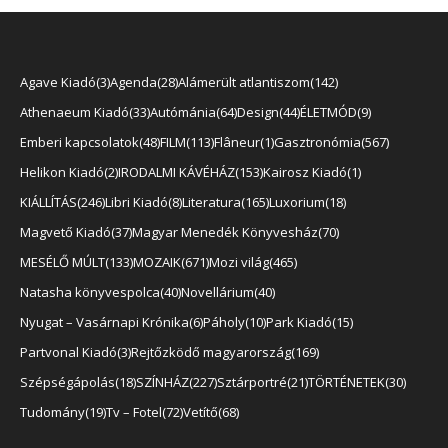
Agave Kiadó
3
Agenda
28
Alámerült atlantiszom
142
Athenaeum Kiadó
33
Autómánia
64
Design
44
ÉLETMÓD
9
Emberi kapcsolatok
48
FILM
113
Flâneur
1
Gasztronómia
567
Helikon Kiadó
2
IRODALMI KÁVÉHÁZ
153
Kairosz Kiadó
1
KIÁLLÍTÁS
246
Libri Kiadó
8
Literatura
165
Luxorium
18
Magvető Kiadó
37
Magyar Menedék Könyvesház
70
MESÉLŐ MÚLT
133
MOZAIK
671
Mozi világ
465
Natasha könyvespolca
40
Novellárium
40
Nyugat – Vasárnapi Krónika
6
Páholy
10
Park Kiadó
15
Partvonal Kiadó
3
Rejtőzködő magyarország
169
Szépségápolás
18
SZÍNHÁZ
227
Sztárportré
21
TÖRTÉNETEK
30
Tudomány
19
Tv – Fotel
72
Vetítő
68