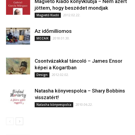
Magvető Kiadó könyvklubja – Nem azért
jöttem, hogy beszédet mondjak
2012.02.22.
Magvető Kiadó
Az időmilliomos
2018.01.30.
MOZAIK
Csontvázakkal táncoló – James Ensor
képei a Kogartban
2012.02.02.
Design
Natasha könyvespolca – Shary Bobbins
visszatért!
2010.06.22.
Natasha könyvespolca