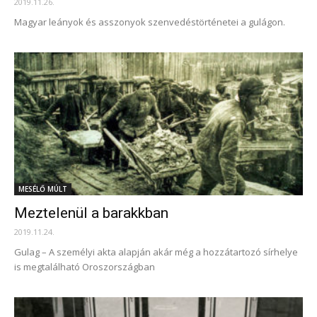
2019.11.26.
Magyar leányok és asszonyok szenvedéstörténetei a gulágon.
MESÉLŐ MÚLT
Meztelenül a barakkban
2019.11.24.
Gulag – A személyi akta alapján akár még a hozzátartozó sírhelye
is megtalálható Oroszországban