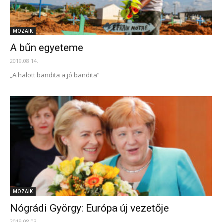
MOZAIK
A bűn egyeteme
2019.08.14.
„A halott bandita a jó bandita”
MOZAIK
Nógrádi György: Európa új vezetője
2019.08.03.