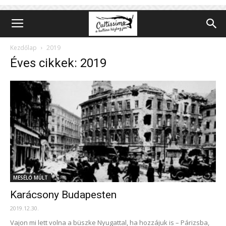
Kezdőlap
2019
Éves cikkek: 2019
MESÉLŐ MÚLT
Karácsony Budapesten
2019.12.30.
Vajon mi lett volna a büszke Nyugattal, ha hozzájuk is – Párizsba,