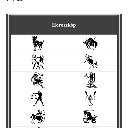
Horoszkóp