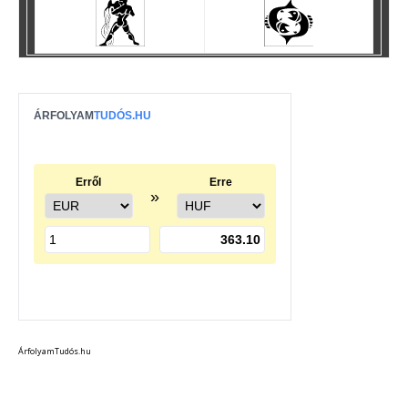
ÁrfolyamTudós.hu