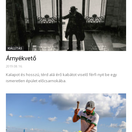
KIÁLLÍTÁS
Árnyékvető
2019.08.16.
Kalapot és hosszú, térd alá érő kabátot viselő férfi nyit be egy
ismeretlen épület előcsarnokába.