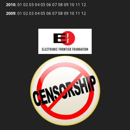
2010
:
01
02
03
04
05
06
07
08
09
10
11
12
2009
:
01
02
03
04
05
06
07
08
09
10
11
12