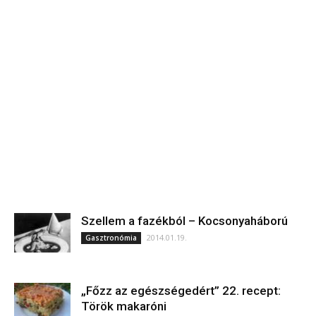
Szellem a fazékból – Kocsonyaháború
2014.01.19.
Gasztronómia
„Főzz az egészségedért” 22. recept:
Török makaróni