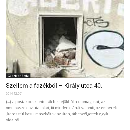
Gasztronómia
Szellem a fazékból – Király utca 40.
2014.12.07.
{...} a postakocsik ontották belsejükből a csomagokat, az
omnibuszok az utasokat, itt mindenki árult valamit, az emberek
„keresztül-kasul mászkáltak az úton, átbeszélgettek egyik
oldalról...