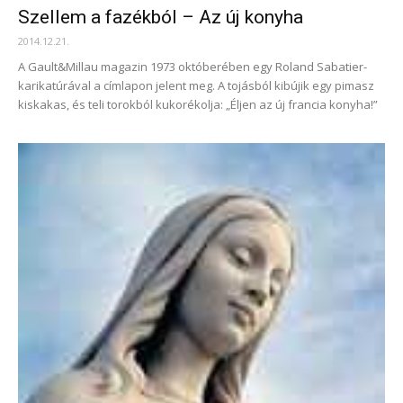
Szellem a fazékból – Az új konyha
2014.12.21.
A Gault&Millau magazin 1973 októberében egy Roland Sabatier-
karikatúrával a címlapon jelent meg. A tojásból kibújik egy pimasz
kiskakas, és teli torokból kukorékolja: „Éljen az új francia konyha!”