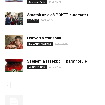
2009.09.09.
Gasztronómia
Átadták az első POKET-automatát
2018.04.14.
MOZAIK
Honvéd a csatában
2022.02.25.
IRODALMI KÁVÉHÁZ
Szellem a fazékból – Barátnőfüle
2012.07.08.
Gasztronómia