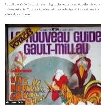
Rudolf trónörökös története máig foglalkoztatja a közvéleményt, a
művészeket is. Több száz könyvet írtak róla, igazi kincsesbányája
a lélekkutatóknak.
Gasztronómia