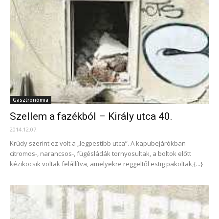
Gasztronómia
Szellem a fazékból – Király utca 40.
2014.12.07.
Krúdy szerint ez volt a „legpestibb utca”. A kapubejárókban
citromos-, narancsos-, fügésládák tornyosultak, a boltok előtt
kézikocsik voltak felállítva, amelyekre reggeltől estig pakoltak,{...}