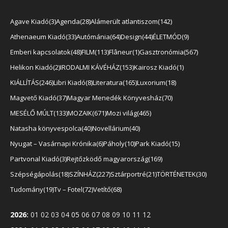
Agave Kiadó
3
Agenda
28
Alámerült atlantiszom
142
Athenaeum Kiadó
33
Autómánia
64
Design
44
ÉLETMÓD
9
Emberi kapcsolatok
48
FILM
113
Flâneur
1
Gasztronómia
567
Helikon Kiadó
2
IRODALMI KÁVÉHÁZ
153
Kairosz Kiadó
1
KIÁLLÍTÁS
246
Libri Kiadó
8
Literatura
165
Luxorium
18
Magvető Kiadó
37
Magyar Menedék Könyvesház
70
MESÉLŐ MÚLT
133
MOZAIK
671
Mozi világ
465
Natasha könyvespolca
40
Novellárium
40
Nyugat – Vasárnapi Krónika
6
Páholy
10
Park Kiadó
15
Partvonal Kiadó
3
Rejtőzködő magyarország
169
Szépségápolás
18
SZÍNHÁZ
227
Sztárportré
21
TÖRTÉNETEK
30
Tudomány
19
Tv – Fotel
72
Vetítő
68
2026
:
01
02
03
04
05
06
07
08
09
10
11
12