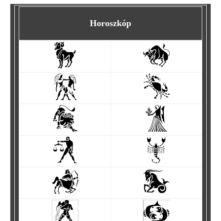
Horoszkóp