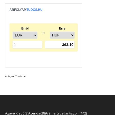
ÁrfolyamTudós.hu
Agave Kiadó
3
Agenda
28
Alámerült atlantiszom
142