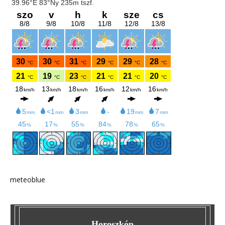
meteoblue
Horoszkóp