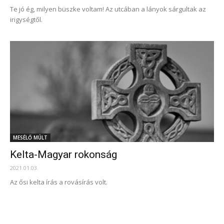
Te jó ég, milyen büszke voltam! Az utcában a lányok sárgultak az
irigységtől.
MESÉLŐ MÚLT
Kelta-Magyar rokonság
2021.01.03.
Az ősi kelta írás a rovásírás volt.