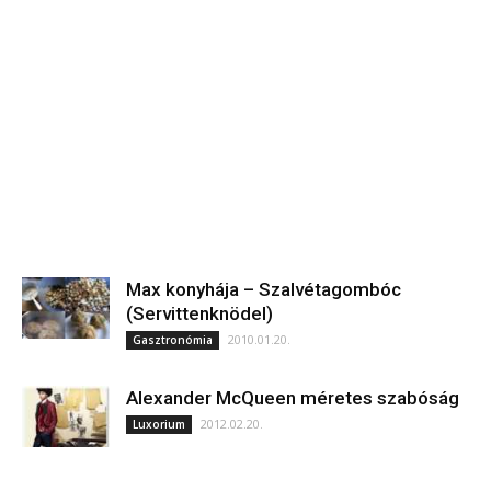
Max konyhája – Szalvétagombóc
(Servittenknödel)
2010.01.20.
Gasztronómia
Alexander McQueen méretes szabóság
2012.02.20.
Luxorium