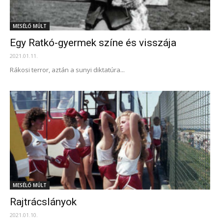
MESÉLŐ MÚLT
Egy Ratkó-gyermek színe és visszája
2021.01.11.
Rákosi terror, aztán a sunyi diktatúra...
MESÉLŐ MÚLT
Rajtrácslányok
2021.01.10.