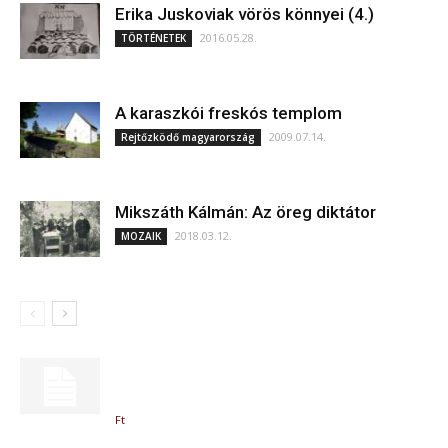
Erika Juskoviak vörös könnyei (4.)
2016.05.28.
TÖRTÉNETEK
A karaszkói freskós templom
2009.07.14.
Rejtőzködő magyarország
Mikszáth Kálmán: Az öreg diktátor
2018.03.12.
MOZAIK
Ft