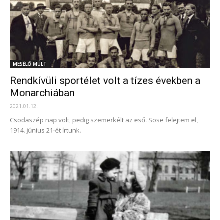
MESÉLŐ MÚLT
Rendkívüli sportélet volt a tízes években a
Monarchiában
2021.01.12.
Csodaszép nap volt, pedig szemerkélt az eső. Sose felejtem el,
1914. június 21-ét írtunk.