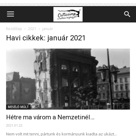
Kezdőlap
2021
január
Havi cikkek: január 2021
MESÉLŐ MÚLT
Hétre ma várom a Nemzetinél…
2021.01.22.
Nem volt mit tenni, pártunk és kormányunk kiadta az ukázt...