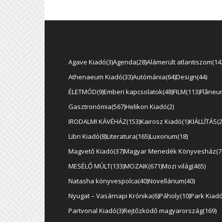
Agave Kiadó
3
Agenda
28
Alámerült atlantiszom
14
Athenaeum Kiadó
33
Autómánia
64
Design
44
ÉLETMÓD
9
Emberi kapcsolatok
48
FILM
113
Flâneu
Gasztronómia
567
Helikon Kiadó
2
IRODALMI KÁVÉHÁZ
153
Kairosz Kiadó
1
KIÁLLÍTÁS
Libri Kiadó
8
Literatura
165
Luxorium
18
Magvető Kiadó
37
Magyar Menedék Könyvesház
7
MESÉLŐ MÚLT
133
MOZAIK
671
Mozi világ
465
Natasha könyvespolca
40
Novellárium
40
Nyugat – Vasárnapi Krónika
6
Páholy
10
Park Kiad
Partvonal Kiadó
3
Rejtőzködő magyarország
169