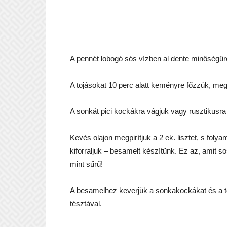
A pennét lobogó sós vízben al dente minőségűre
A tojásokat 10 perc alatt keményre főzzük, me
A sonkát pici kockákra vágjuk vagy rusztikusra
Kevés olajon megpirítjuk a 2 ek. lisztet, s fol
kiforraljuk – besamelt készítünk. Ez az, amit 
mint sűrű!
A besamelhez keverjük a sonkakockákat és a to
tésztával.