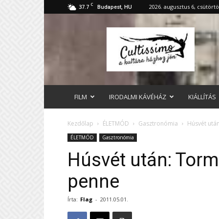
C
37.7
2026. augusztus 6, csütört
Budapest, HU
cultissimo.hu
FILM
IRODALMI KÁVÉHÁZ
KIÁLLÍTÁS
Kezdőlap
ÉLETMÓD
Gasztronómia
Húsvét utá
ÉLETMÓD
Gasztronómia
Húsvét után: Tor
penne
Írta:
Flag
-
2011.05.01.