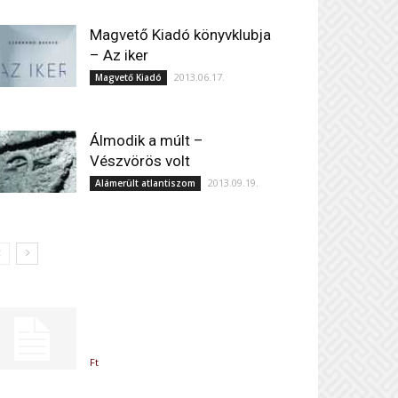
Magvető Kiadó könyvklubja
– Az iker
2013.06.17.
Magvető Kiadó
Álmodik a múlt –
Vészvörös volt
2013.09.19.
Alámerült atlantiszom
Ft