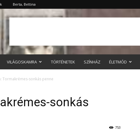
ök
Berta, Bettina
VILÁGOSKAMRA
TÖRTÉNETEK
SZÍNHÁZ
ÉLETMÓD
n: Tormakrémes-sonkás penne
makrémes-sonkás
753