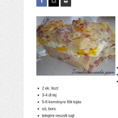
2 ek. liszt
3-4 dl tej
5-6 keményre főtt tojás
só, bors
tetejére reszelt sajt