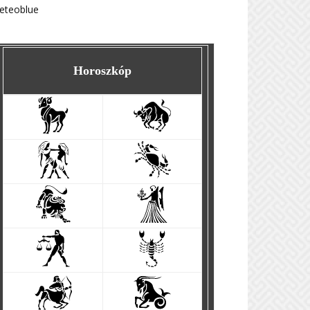
eteoblue
Horoszkóp