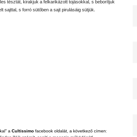
 tésztát, kirakjuk a felkarikázott tojásokkal, s beborítjuk
 sajttal, s forró sütőben a sajt pirulásáig sütjük.
kal" a
Cultissimo
facebook oldalát, a következő címen: