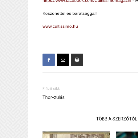
https://www.facebook.com/Cultissimomagazin
- M
Köszönettel és barátsággal!
www.cultissimo.hu
Előző cikk
Thor-zulás
KAPCSOLÓDÓ CIKKEK
TÖBB A SZERZŐTŐL