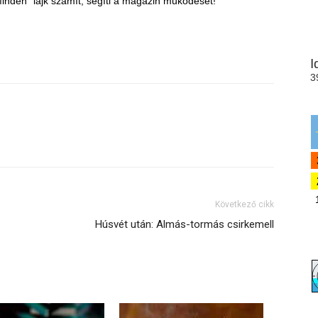
inden "lájk számít, segíti a magazin működését!
Következő cikk
Húsvét után: Almás-tormás csirkemell