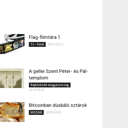
Flag-filmtára 1.
2010.02.27.
Tv - Fotel
A gellei Szent Péter- és Pál-
templom
Rejtőzködő magyarország
2010.04.30.
Bitcoinban dúskáló sztárok
2019.04.09.
MOZAIK