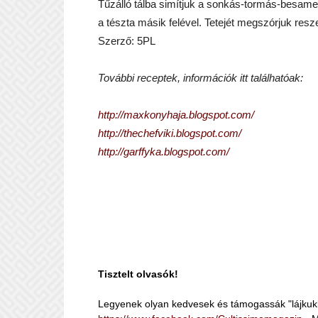
Tűzálló tálba simítjuk a sonkás-tormás-besameles
a tészta másik felével. Tetejét megszórjuk reszelt
Szerző: 5PL
További receptek, információk itt találhatóak:
http://maxkonyhaja.blogspot.com/
http://thechefviki.blogspot.com/
http://garffyka.blogspot.com/
Tisztelt olvasók!
Legyenek olyan kedvesek és támogassák "lájkuk