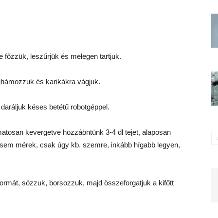
 főzzük, leszűrjük és melegen tartjuk.
ghámozzuk és karikákra vágjuk.
 daráljuk késes betétű robotgéppel.
yamatosan kevergetve hozzáöntünk 3-4 dl tejet, alaposan
sosem mérek, csak úgy kb. szemre, inkább hígabb legyen,
rmát, sózzuk, borsozzuk, majd összeforgatjuk a kifőtt