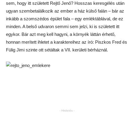
sem, hogy itt született Rejtő Jenő? Hosszas keresgélés után
ugyan szembetalálkozik az ember a ház külső falán – bár az
inkább a szomszédos épület fala – egy emléktáblával, de ez
minden. A belső udvaron semmi sem jelzi, ki is született itt
egykor. Bár azt meg kell hagyni, a környék láttán érhető,
honnan merített ihletet a karaktereihez az író: Piszkos Fred és
Fülig Jimi szinte ott sétáltak a VII. kerületi bérháznál.
- Hirdetés -