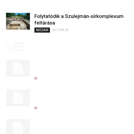
Folytatódik a Szulejmán-sírkomplexum
feltárása
2017.08.29.
MOZAIK
Ft
Ft