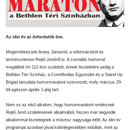
Az idei év az évfordulók éve.
Megemlékezünk Arany Jánosról, a reformációról és
természetesen Rejtő Jenőről is. A zseniális humorral
megáldott író 112 éve született, ennek tiszteletére pedig a
Bethlen Téri Színház, a ComMedias Egyesület és a Stand Up
Brigád társulata humormaratont szervezett, mely március 29-
től egészen április 1-jéig tart.
Nem ez az első alkalom, hogy humormaratont rendeznek
Rejtő Jenő születésének alkalmából, hiszen már negyedik
alkalommal tisztelegnek a művész nagysága előtt. Az idei év
programjai azonban jóval különlegesebben indultak, mint az