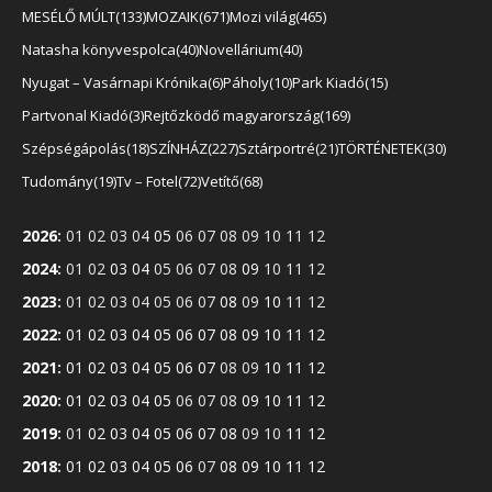
MESÉLŐ MÚLT
133
MOZAIK
671
Mozi világ
465
Natasha könyvespolca
40
Novellárium
40
Nyugat – Vasárnapi Krónika
6
Páholy
10
Park Kiadó
15
Partvonal Kiadó
3
Rejtőzködő magyarország
169
Szépségápolás
18
SZÍNHÁZ
227
Sztárportré
21
TÖRTÉNETEK
30
Tudomány
19
Tv – Fotel
72
Vetítő
68
2026
:
01
02
03
04
05
06
07
08
09
10
11
12
2024
:
01
02
03
04
05
06
07
08
09
10
11
12
2023
:
01
02
03
04
05
06
07
08
09
10
11
12
2022
:
01
02
03
04
05
06
07
08
09
10
11
12
2021
:
01
02
03
04
05
06
07
08
09
10
11
12
2020
:
01
02
03
04
05
06
07
08
09
10
11
12
2019
:
01
02
03
04
05
06
07
08
09
10
11
12
2018
:
01
02
03
04
05
06
07
08
09
10
11
12