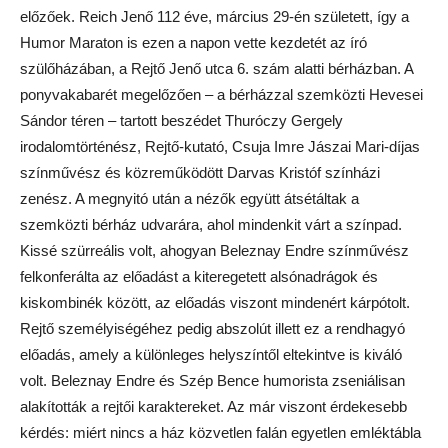
előzőek. Reich Jenő 112 éve, március 29-én született, így a
Humor Maraton is ezen a napon vette kezdetét az író
szülőházában, a Rejtő Jenő utca 6. szám alatti bérházban. A
ponyvakabarét megelőzően – a bérházzal szemközti Hevesei
Sándor téren – tartott beszédet Thuróczy Gergely
irodalomtörténész, Rejtő-kutató, Csuja Imre Jászai Mari-díjas
színművész és közreműködött Darvas Kristóf színházi
zenész. A megnyitó után a nézők együtt átsétáltak a
szemközti bérház udvarára, ahol mindenkit várt a színpad.
Kissé szürreális volt, ahogyan Beleznay Endre színművész
felkonferálta az előadást a kiteregetett alsónadrágok és
kiskombinék között, az előadás viszont mindenért kárpótolt.
Rejtő személyiségéhez pedig abszolút illett ez a rendhagyó
előadás, amely a különleges helyszíntől eltekintve is kiváló
volt. Beleznay Endre és Szép Bence humorista zseniálisan
alakították a rejtői karaktereket. Az már viszont érdekesebb
kérdés: miért nincs a ház közvetlen falán egyetlen emléktábla