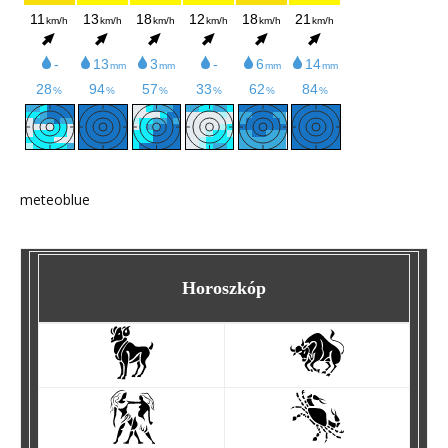
meteoblue
Horoszkóp