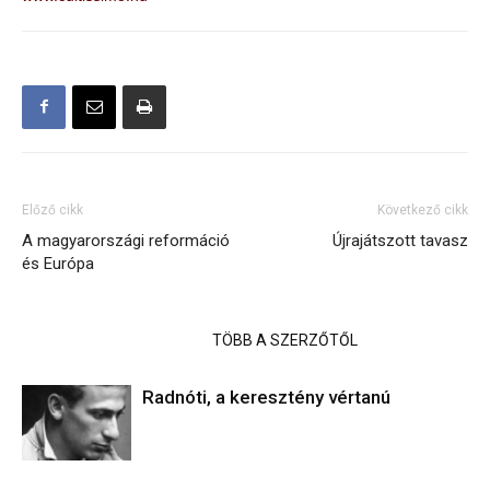
Előző cikk
Következő cikk
A magyarországi reformáció
Újrajátszott tavasz
és Európa
KAPCSOLÓDÓ CIKKEK
TÖBB A SZERZŐTŐL
Radnóti, a keresztény vértanú