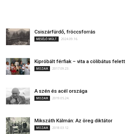
Csiszárfürdő, fröccsforrás
2024.09.16.
MESÉLŐ MÚLT
Kipróbált férfiak – vita a cölibátus felett
2017.09.23.
MOZAIK
A szén és acél országa
2019.05.24.
MOZAIK
Mikszáth Kálmán: Az öreg diktátor
2018.03.12.
MOZAIK