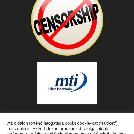
Az oldalon történő látogatása során cookie-kat (“sütiket”)
használunk. Ezen fájlok információkat szolgáltatnak