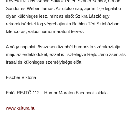
Kövesdi Miklós Gábor, Sulyok Péter, Szántó Sándor, Orbán
Sándor és Wéber Tamás. Az utolsó nap, április 1-je legalább
olyan különleges lesz, mint az első: Szikra László egy
rekordkísérletet fog végrehajtani a Bethlen Téri Színházban,
kilencórás, valódi humormaratont tervez.
A négy nap alatt összesen tizenhét humorista szórakoztatja
majd az érdeklődőket, ezzel is tisztelegve Rejtő Jenő zseniális
írásai és különleges személyisége előtt.
Fischer Viktória
Fotó: REJTŐ 112 – Humor Maraton Facebook-oldala
www.kultura.hu