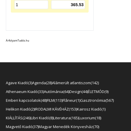
ÁrfolyamTudós.hu
Agave Kiadó
3
Agenda
28
Alámerült atlantiszom
142
Athenaeum Kiadó
33
Autómánia
64
Design
44
ÉLETMÓD
9
Emberi kapcsolatok
48
FILM
113
Flâneur
1
Gasztronómia
567
Helikon Kiadó
2
IRODALMI KÁVÉHÁZ
153
Kairosz Kiadó
1
KIÁLLÍTÁS
246
Libri Kiadó
8
Literatura
165
Luxorium
18
Magvető Kiadó
37
Magyar Menedék Könyvesház
70