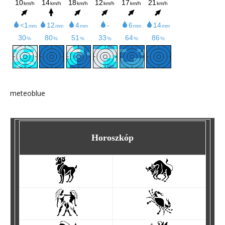
meteoblue
Horoszkóp