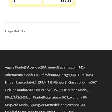
ÁrfolyamTudós.hu
Agave Kiadó
3
Agenda
28
Alámerült atlantiszom
142
Athenaeum Kiadó
33
Autómánia
64
Design
44
ÉLETMÓD
9
Emberi kapcsolatok
48
FILM
113
Flâneur
1
Gasztronómia
567
Helikon Kiadó
2
IRODALMI KÁVÉHÁZ
153
Kairosz Kiadó
1
KIÁLLÍTÁS
246
Libri Kiadó
8
Literatura
165
Luxorium
18
Magvető Kiadó
37
Magyar Menedék Könyvesház
70