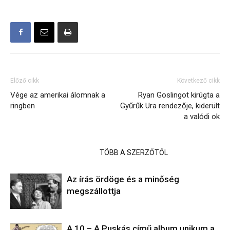
Előző cikk
Következő cikk
Vége az amerikai álomnak a
Ryan Goslingot kirúgta a
ringben
Gyűrűk Ura rendezője, kiderült
a valódi ok
KAPCSOLÓDÓ CIKKEK
TÖBB A SZERZŐTŐL
Az írás ördöge és a minőség
megszállottja
A 10 – A Puskás című album unikum a