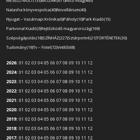
MESÉLŐ MÚLT
133
MOZAIK
671
Mozi világ
465
Natasha könyvespolca
40
Novellárium
40
Nyugat – Vasárnapi Krónika
6
Páholy
10
Park Kiadó
15
Partvonal Kiadó
3
Rejtőzködő magyarország
169
Szépségápolás
18
SZÍNHÁZ
227
Sztárportré
21
TÖRTÉNETEK
30
Tudomány
19
Tv – Fotel
72
Vetítő
68
2026
:
01
02
03
04
05
06
07
08
09
10
11
12
2024
:
01
02
03
04
05
06
07
08
09
10
11
12
2023
:
01
02
03
04
05
06
07
08
09
10
11
12
2022
:
01
02
03
04
05
06
07
08
09
10
11
12
2021
:
01
02
03
04
05
06
07
08
09
10
11
12
2020
:
01
02
03
04
05
06
07
08
09
10
11
12
2019
:
01
02
03
04
05
06
07
08
09
10
11
12
2018
:
01
02
03
04
05
06
07
08
09
10
11
12
2017
:
01
02
03
04
05
06
07
08
09
10
11
12