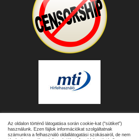
Az oldalon történő látogatása során cookie-kat (“sütiket”)
használunk. Ezen fájlok információkat szolgáltatnak
számunkra a felhasználó oldallátogatási szokásairól, de nem