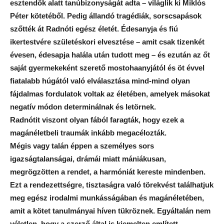
esztendők alatt tanúbizonyságát adta – világlik ki Miklós
Péter kötetéből. Pedig állandó tragédiák, sorscsapások
szőtték át Radnóti egész életét. Édesanyja és fiú
ikertestvére születéskori elvesztése – amit csak tizenkét
évesen, édesapja halála után tudott meg – és ezután az őt
saját gyermekeként szerető mostohaanyjától és öt évvel
fiatalabb húgától való elválasztása mind-mind olyan
fájdalmas fordulatok voltak az életében, amelyek másokat
negatív módon determinálnak és letörnek.
Radnótit viszont olyan fából faragták, hogy ezek a
magánéletbeli traumák inkább megacélozták.
Mégis vagy talán éppen a személyes sors
igazságtalanságai, drámái miatt mániákusan,
megrögzötten a rendet, a harmóniát kereste mindenben.
Ezt a rendezettségre, tisztaságra való törekvést találhatjuk
meg egész irodalmi munkásságában és magánéletében,
amit a kötet tanulmányai híven tükröznek. Egyáltalán nem
véletlen, hogy a szerző által is kiemelten említett