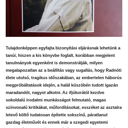
Tulajdonképpen egyfajta bizonyítási eljárásnak lehetünk a
tanúi, hiszen a kis könyvbe foglalt, korábban megjelent
tanulmányok egyenként is demonstrálják, milyen
megalapozatlan az a beállítás vagy sugallás, hogy Radnóti
élete utolsó, tragikus időszakában, az embertelen háborús
megpróbáltatások idején, a halál küszöbén tudott igazán
maradandót, nagyot alkotni. Az ifjúkorától kezdve
sokoldalú irodalmi munkásságot felmutató, magas
színvonalú kritikákat, műfordításokat, esszéket az asztalra
letevő költő tudatosan építette sokszínű, páratlanul
gazdag életművét és ennek már a szegedi egyetemi