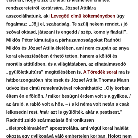
rendszeretetről kortársára, József Attilára
asszociálhatunk, aki
Levegőt! című költeményében
úgy
fogalmaz: „Jöjj el, szabadság, Te szülj nekem rendet, / jó
szóval oktasd, játszani is engedd / szép, komoly fiadat!”.
Miklós Péter kimutatja a párhuzamosságokat Radnóti
Miklós és József Attila életében, ami nem csupán az anya
korai elvesztésében érhető tetten, hanem a költői és
morális attitűdben, és a világlátásban, az elhatalmasodó
„gyűlöletkultúra” megítélésében is.
A Töredék sorai
ma is
hátborzongatóan hitelesek és József Attila Thomas Mann
üdvözlése című remekművével rokoníthatók: „Oly korban
éltem én e földön, / mikor besúgni érdem volt s a gyilkos, /
az áruló, a rabló volt a hős, – / s ki néma volt netán s csak
lelkesedni rest, /már azt is gyűlölték, akár a pestisest.”
Radnóti zsidó származását önironikusan
„életproblémaként” aposztrofálta, ami végül korai halálát
okozta egy gyilkosává váló embertelen korban. Holott nem