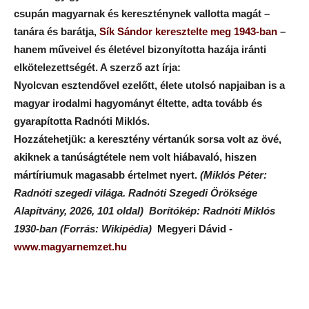
csupán magyarnak és kereszténynek vallotta magát –
tanára és barátja,
Sík Sándor keresztelte meg 1943-ban
–
hanem műveivel és életével bizonyította hazája iránti
elkötelezettségét. A szerző azt írja:
Nyolcvan esztendővel ezelőtt, élete utolsó napjaiban is a
magyar irodalmi hagyományt éltette, adta tovább és
gyarapította Radnóti Miklós.
Hozzátehetjük: a keresztény vértanúk sorsa volt az övé,
akiknek a tanúságtétele nem volt hiábavaló, hiszen
mártíriumuk magasabb értelmet nyert.
(Miklós Péter:
Radnóti szegedi világa. Radnóti Szegedi Öröksége
Alapítvány, 2026, 101 oldal)
Borítókép: Radnóti Miklós
1930-ban (Forrás: Wikipédia)
Megyeri Dávid -
www.magyarnemzet.hu