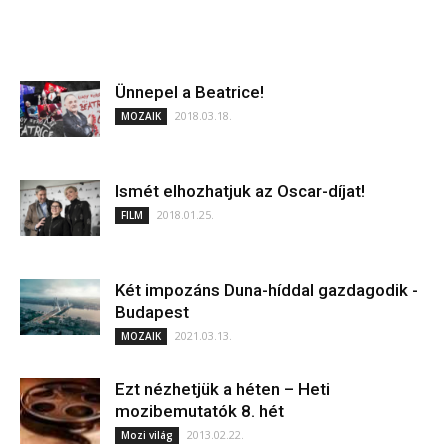
Ünnepel a Beatrice!
2018.03.18.
MOZAIK
Ismét elhozhatjuk az Oscar-díjat!
2018.01.25.
FILM
Két impozáns Duna-híddal gazdagodik ­
Budapest
2021.03.13.
MOZAIK
Ezt nézhetjük a héten – Heti
mozibemutatók 8. hét
2013.02.22.
Mozi világ