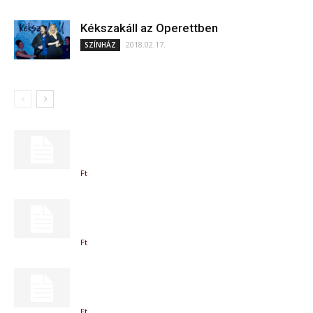
Kékszakáll az Operettben
2018.02.17.
SZÍNHÁZ
Ft
Ft
Ft