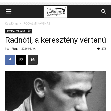
Kezdőlap
IRODALMI KÁVÉHÁZ
IRODALMI KÁVÉHÁZ
Radnóti, a keresztény vértanú
Írta:
Flag
-
2026.05.19.
273