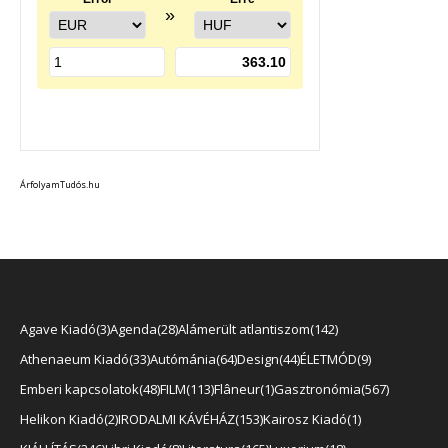
ÁrfolyamTudós.hu
Agave Kiadó
3
Agenda
28
Alámerült atlantiszom
142
Athenaeum Kiadó
33
Autómánia
64
Design
44
ÉLETMÓD
9
Emberi kapcsolatok
48
FILM
113
Flâneur
1
Gasztronómia
567
Helikon Kiadó
2
IRODALMI KÁVÉHÁZ
153
Kairosz Kiadó
1