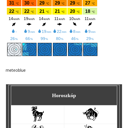
meteoblue
Horoszkóp