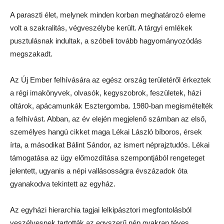
A paraszti élet, melynek minden korban meghatározó eleme
volt a szakralitás, végveszélybe került. A tárgyi emlékek
pusztulásnak indultak, a szóbeli tovább hagyományozódás
megszakadt.
Az Új Ember felhívására az egész ország területéről érkeztek
a régi imakönyvek, olvasók, kegyszobrok, feszületek, házi
oltárok, apácamunkák Esztergomba. 1980-ban megismételték
a felhívást. Abban, az év elején megjelenő számban az első,
személyes hangú cikket maga Lékai László bíboros, érsek
írta, a másodikat Bálint Sándor, az ismert néprajztudós. Lékai
támogatása az ügy előmozdítása szempontjából rengeteget
jelentett, ugyanis a népi vallásosságra évszázadok óta
gyanakodva tekintett az egyház.
Az egyházi hierarchia tagjai lelkipásztori megfontolásból
veszélyesnek tartották az egyszerű nép gyakran téves