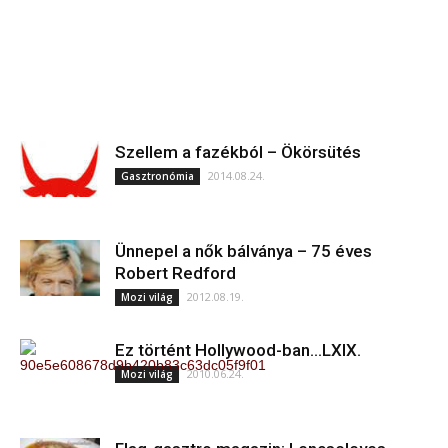
Szellem a fazékból – Ökörsütés
2014.08.24.
Gasztronómia
Ünnepel a nők bálványa – 75 éves
Robert Redford
2012.08.19.
Mozi világ
Ez történt Hollywood-ban…LXIX.
2010.06.24.
Mozi világ