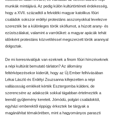
munkák mintájává. Az pedig külön kultúrtörténeti érdekesség,
hogy a XVII. századtól a felvidéki magyar katolikus főúri
családok sokszor erdélyi protestáns asszonyokkal levelezve
szerezték be a különleges török skófiumot, a húzott arany- és
ezüstszálakat, valamint a varrótűket: a magyar apácák tehát
időnként protestáns közvetítéssel megszerzett török arannyal
dolgoztak.
De mi keresnivalójuk van ezeknek a finom főúri hímzéseknek
a népi kultúrát bemutató tárlaton? Az állomány
feltérképezésekor kiderült, hogy az Új Ember felhívásában
Lékai László és Erdélyi Zsuzsanna kifejezetten a népi
vallásosság emlékeit kérték Esztergomba küldeni, de
szerencsére az adakozók sokkal tágabban értelmezték a
leendő gyűjtemény kereteit. Jómódú, polgári családoktól,
egyházi emberektől éppúgy érkeztek be tárgyak a
magánáhítat témakörében, mint a hagyományos paraszti