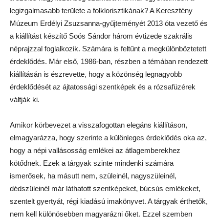
legizgalmasabb területe a folklorisztikának? A Keresztény
Múzeum Erdélyi Zsuzsanna-gyűjteményét 2013 óta vezető és
a kiállítást készítő Soós Sándor három évtizede szakrális
néprajzzal foglalkozik. Számára is feltűnt a megkülönböztetett
érdeklődés. Már első, 1986-ban, részben a témában rendezett
kiállításán is észrevette, hogy a közönség legnagyobb
érdeklődését az ájtatossági szentképek és a rózsafüzérek
váltják ki.
Amikor körbevezet a visszafogottan elegáns kiállításon,
elmagyarázza, hogy szerinte a különleges érdeklődés oka az,
hogy a népi vallásosság emlékei az átlagemberekhez
kötődnek. Ezek a tárgyak szinte mindenki számára
ismerősek, ha másutt nem, szüleinél, nagyszüleinél,
dédszüleinél már láthatott szentképeket, búcsús emlékeket,
szentelt gyertyát, régi kiadású imakönyvet. A tárgyak érthetők,
nem kell különösebben magyarázni őket. Ezzel szemben