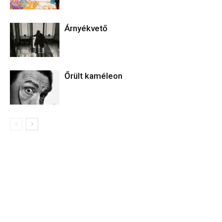
Árnyékvető
Őrült kaméleon