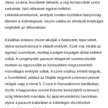
János szobrai, feszületek láthatók, a régi tisztaszobák szent
sarkainak, házi oltárainak egykori kellékei.
Lélekdokumentumok, amelyek minden esztétikai hiányosság
ellenére is különlegesek, hiszen valaha az elmélyült imádságot
segítették az otthonokban.
A kiállítás érdekes részét alkotják a hitelesített, lepecsételt,
olykor tanúsítvánnyal is ellátott ereklyék. Ezek már inkább az
egyházi személyek, esetleg a polgári-kispolgári áhítat kellékei
voltak. A szegényebb, paraszti rétegeknél szerencsésebb
esetben az egyszerűbb és könnyebben megszerezhető
másodlagos ereklyék voltak. A szent sírjához érintett tárgyak,
a Szentföldről, például az Olajfák hegyéről származó préselt
virágok vagy a római S. Croce in Gerusalemme bazilikában
őrzött, a hagyomány szerint Krisztus keresztjéről származó
szög hitelesített másolata. Az apácamunkákhoz hasonlóan
olykor a paraszti kultúrában is különleges díszítéseket