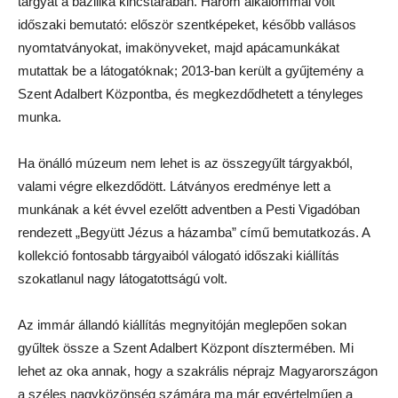
tárgyat a bazilika kincstárában. Három alkalommal volt
időszaki bemutató: először szentképeket, később vallásos
nyomtatványokat, imakönyveket, majd apácamunkákat
mutattak be a látogatóknak; 2013-ban került a gyűjtemény a
Szent Adalbert Központba, és megkezdődhetett a tényleges
munka.
Ha önálló múzeum nem lehet is az összegyűlt tárgyakból,
valami végre elkezdődött. Látványos eredménye lett a
munkának a két évvel ezelőtt adventben a Pesti Vigadóban
rendezett „Begyütt Jézus a házamba” című bemutatkozás. A
kollekció fontosabb tárgyaiból válogató időszaki kiállítás
szokatlanul nagy látogatottságú volt.
Az immár állandó kiállítás megnyitóján meglepően sokan
gyűltek össze a Szent Adalbert Központ dísztermében. Mi
lehet az oka annak, hogy a szakrális néprajz Magyarországon
a széles nagyközönség számára ma már egyértelműen a