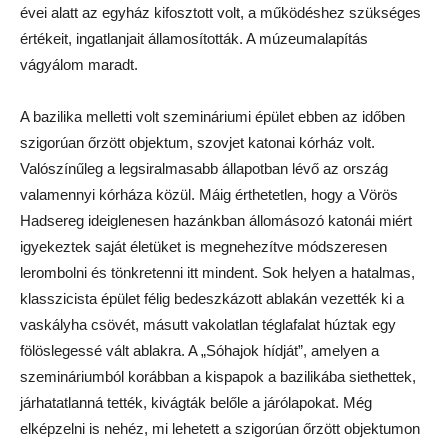
évei alatt az egyház kifosztott volt, a működéshez szükséges
értékeit, ingatlanjait államosították. A múzeumalapítás
vágyálom maradt.
A bazilika melletti volt szemináriumi épület ebben az időben
szigorúan őrzött objektum, szovjet katonai kórház volt.
Valószínűleg a legsiralmasabb állapotban lévő az ország
valamennyi kórháza közül. Máig érthetetlen, hogy a Vörös
Hadsereg ideiglenesen hazánkban állomásozó katonái miért
igyekeztek saját életüket is megnehezítve módszeresen
lerombolni és tönkretenni itt mindent. Sok helyen a hatalmas,
klasszicista épület félig bedeszkázott ablakán vezették ki a
vaskályha csövét, másutt vakolatlan téglafalat húztak egy
fölöslegessé vált ablakra. A „Sóhajok hídját”, amelyen a
szemináriumból korábban a kispapok a bazilikába siethettek,
járhatatlanná tették, kivágták belőle a járólapokat. Még
elképzelni is nehéz, mi lehetett a szigorúan őrzött objektumon