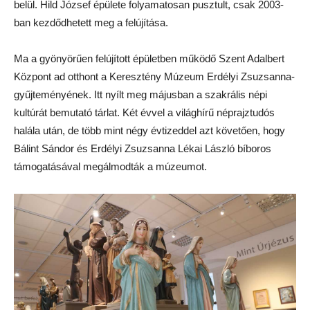
belül. Hild József épülete folyamatosan pusztult, csak 2003-
ban kezdődhetett meg a felújítása.
Ma a gyönyörűen felújított épületben működő Szent Adalbert
Központ ad otthont a Keresztény Múzeum Erdélyi Zsuzsanna-
gyűjteményének. Itt nyílt meg májusban a szakrális népi
kultúrát bemutató tárlat. Két évvel a világhírű néprajztudós
halála után, de több mint négy évtizeddel azt követően, hogy
Bálint Sándor és Erdélyi Zsuzsanna Lékai László bíboros
támogatásával megálmodták a múzeumot.