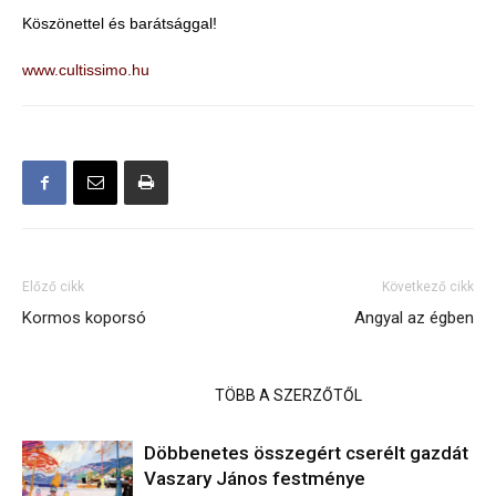
Köszönettel és barátsággal!
www.cultissimo.hu
Előző cikk
Következő cikk
Kormos koporsó
Angyal az égben
KAPCSOLÓDÓ CIKKEK
TÖBB A SZERZŐTŐL
Döbbenetes összegért cserélt gazdát
Vaszary János festménye