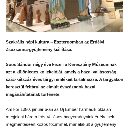
Szakrális népi kultúra – Esztergomban az Erdélyi
Zsuzsanna-gyűjtemény kiállítása.
Soós Sándor négy éve kezeli a Keresztény Múzeumnak
azt a különleges kollekcióját, amely a hazai vallásosság
száz-kétszáz éves tárgyi emlékeit tartalmazza. A tárgyakon
keresztül feltárul az elmúlt évszázadok hazai
magánáhítatának története.
Amikor 1980. január 6-án az Új Ember harmadik oldalán
megjelent három írás Vallásos hagyományaink értékeinek
megmentéséért közös főcímmel, már alakult a gyűjtemény