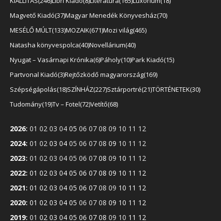
KIÁLLÍTÁS
246
Libri Kiadó
8
Literatura
165
Luxorium
18
Magvető Kiadó
37
Magyar Menedék Könyvesház
70
MESÉLŐ MÚLT
133
MOZAIK
671
Mozi világ
465
Natasha könyvespolca
40
Novellárium
40
Nyugat – Vasárnapi Krónika
6
Páholy
10
Park Kiadó
15
Partvonal Kiadó
3
Rejtőzködő magyarország
169
Szépségápolás
18
SZÍNHÁZ
227
Sztárportré
21
TÖRTÉNETEK
30
Tudomány
19
Tv – Fotel
72
Vetítő
68
2026
:
01
02
03
04
05
06
07
08
09
10
11
12
2024
:
01
02
03
04
05
06
07
08
09
10
11
12
2023
:
01
02
03
04
05
06
07
08
09
10
11
12
2022
:
01
02
03
04
05
06
07
08
09
10
11
12
2021
:
01
02
03
04
05
06
07
08
09
10
11
12
2020
:
01
02
03
04
05
06
07
08
09
10
11
12
2019
:
01
02
03
04
05
06
07
08
09
10
11
12