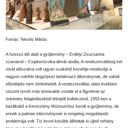
Forrás: Teknős Miklós
A hosszú idő alatt a gyűjtemény – Erdélyi Zsuzsanna
szavaival – Csipkerózsika-álmát aludta. A rendszerváltásig két
rövid időszakra volt ugyan szakértő kezelője-rendezője a
nagyon sokféle tárgytípust tartalmazó állománynak, de valódi
előrelépés nem történhetett. A rendszerváltás utáni években
viszont ismét más tennivalók vonták el a figyelmet az
önkéntes felajánlásokból létrejött kollekcióról. 1992-ben a
bazilikától a Keresztény Múzeumhoz került a gyűjtemény, de
ennek a patinás intézménynek is rengeteg megoldandó
problémája volt. Tíz évvel később állítottak ki újból néhány