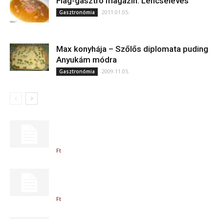
Flag-gasztro magazin: Lencseleves
2011.01.05.
Gasztronómia
Max konyhája – Szőlős diplomata puding
Anyukám módra
2009.11.05.
Gasztronómia
Ft
Ft