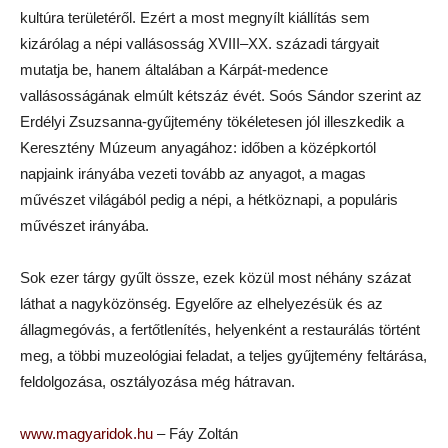
kultúra területéről. Ezért a most megnyílt kiállítás sem
kizárólag a népi vallásosság XVIII–XX. századi tárgyait
mutatja be, hanem általában a Kárpát-medence
vallásosságának elmúlt kétszáz évét. Soós Sándor szerint az
Erdélyi Zsuzsanna-gyűjtemény tökéletesen jól illeszkedik a
Keresztény Múzeum anyagához: időben a középkortól
napjaink irányába vezeti tovább az anyagot, a magas
művészet világából pedig a népi, a hétköznapi, a populáris
művészet irányába.
Sok ezer tárgy gyűlt össze, ezek közül most néhány százat
láthat a nagyközönség. Egyelőre az elhelyezésük és az
állagmegóvás, a fertőtlenítés, helyenként a restaurálás történt
meg, a többi muzeológiai feladat, a teljes gyűjtemény feltárása,
feldolgozása, osztályozása még hátravan.
www.magyaridok.hu
– Fáy Zoltán