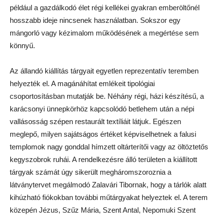
például a gazdálkodó élet régi kellékei gyakran emberöltőnél
hosszabb ideje nincsenek használatban. Sokszor egy
mángorló vagy kézimalom működésének a megértése sem
könnyű.
Az állandó kiállítás tárgyait egyetlen reprezentatív teremben
helyezték el. A magánáhítat emlékeit tipológiai
csoportosításban mutatják be. Néhány régi, házi készítésű, a
karácsonyi ünnepkörhöz kapcsolódó betlehem után a népi
vallásosság szépen restaurált textíliáit látjuk. Egészen
meglepő, milyen sajátságos értéket képviselhetnek a falusi
templomok nagy gonddal hímzett oltárterítői vagy az öltöztetős
kegyszobrok ruhái. A rendelkezésre álló területen a kiállított
tárgyak számát úgy sikerült megháromszoroznia a
látványtervet megálmodó Zalavári Tibornak, hogy a tárlók alatt
kihúzható fiókokban további műtárgyakat helyeztek el. A terem
közepén Jézus, Szűz Mária, Szent Antal, Nepomuki Szent