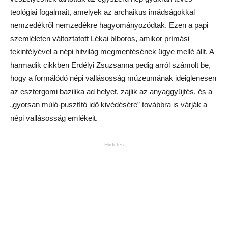
teológiai fogalmait, amelyek az archaikus imádságokkal
nemzedékről nemzedékre hagyományozódtak. Ezen a papi
szemléleten változtatott Lékai bíboros, amikor prímási
tekintélyével a népi hitvilág megmentésének ügye mellé állt. A
harmadik cikkben Erdélyi Zsuzsanna pedig arról számolt be,
hogy a formálódó népi vallásosság múzeumának ideiglenesen
az esztergomi bazilika ad helyet, zajlik az anyaggyűjtés, és a
„gyorsan múló-pusztító idő kivédésére” továbbra is várják a
népi vallásosság emlékeit.
- Hirdetés -