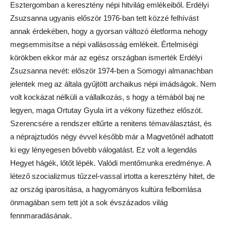
Esztergomban a keresztény népi hitvilág emlékeiből. Erdélyi
Zsuzsanna ugyanis először 1976-ban tett közzé felhívást
annak érdekében, hogy a gyorsan változó életforma nehogy
megsemmisítse a népi vallásosság emlékeit. Értelmiségi
körökben ekkor már az egész országban ismerték Erdélyi
Zsuzsanna nevét: először 1974-ben a Somogyi almanachban
jelentek meg az általa gyűjtött archaikus népi imádságok. Nem
volt kockázat nélküli a vállalkozás, s hogy a témából baj ne
legyen, maga Ortutay Gyula írt a vékony füzethez előszót.
Szerencsére a rendszer eltűrte a renitens témaválasztást, és
a néprajztudós négy évvel később már a Magvetőnél adhatott
ki egy lényegesen bővebb válogatást. Ez volt a legendás
Hegyet hágék, lőtőt lépék. Valódi mentőmunka eredménye. A
létező szocializmus tűzzel-vassal irtotta a keresztény hitet, de
az ország iparosítása, a hagyományos kultúra felbomlása
önmagában sem tett jót a sok évszázados világ
fennmaradásának.