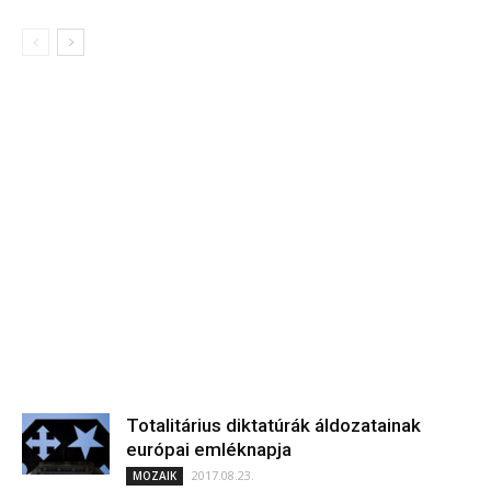
Totalitárius diktatúrák áldozatainak
európai emléknapja
2017.08.23.
MOZAIK