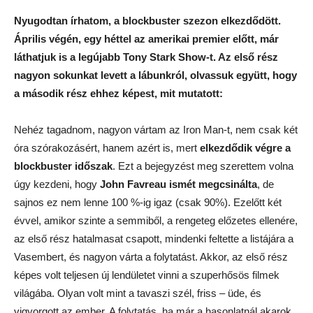
Nyugodtan írhatom, a blockbuster szezon elkezdődött.
Április végén, egy héttel az amerikai premier előtt, már
láthatjuk is a legújabb Tony Stark Show-t. Az első rész
nagyon sokunkat levett a lábunkról, olvassuk együtt, hogy
a második rész ehhez képest, mit mutatott:
Nehéz tagadnom, nagyon vártam az Iron Man-t, nem csak két
óra szórakozásért, hanem azért is, mert
elkezdődik végre a
blockbuster időszak
. Ezt a bejegyzést meg szerettem volna
úgy kezdeni, hogy
John Favreau ismét megcsinálta
, de
sajnos ez nem lenne 100 %-ig igaz (csak 90%). Ezelőtt két
évvel, amikor szinte a semmiből, a rengeteg előzetes ellenére,
az első rész hatalmasat csapott, mindenki feltette a listájára a
Vasembert, és nagyon várta a folytatást. Akkor, az első rész
képes volt teljesen új lendületet vinni a szuperhősös filmek
világába. Olyan volt mint a tavaszi szél, friss – üde, és
vigyorgott az ember. A folytatás, ha már a hasonlatnál akarok