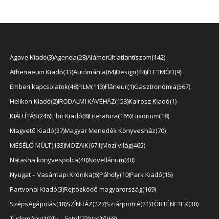
Agave Kiadó
3
Agenda
28
Alámerült atlantiszom
142
Athenaeum Kiadó
33
Autómánia
64
Design
44
ÉLETMÓD
9
Emberi kapcsolatok
48
FILM
113
Flâneur
1
Gasztronómia
567
Helikon Kiadó
2
IRODALMI KÁVÉHÁZ
153
Kairosz Kiadó
1
KIÁLLÍTÁS
246
Libri Kiadó
8
Literatura
165
Luxorium
18
Magvető Kiadó
37
Magyar Menedék Könyvesház
70
MESÉLŐ MÚLT
133
MOZAIK
671
Mozi világ
465
Natasha könyvespolca
40
Novellárium
40
Nyugat – Vasárnapi Krónika
6
Páholy
10
Park Kiadó
15
Partvonal Kiadó
3
Rejtőzködő magyarország
169
Szépségápolás
18
SZÍNHÁZ
227
Sztárportré
21
TÖRTÉNETEK
30
Tudomány
19
Tv – Fotel
72
Vetítő
68