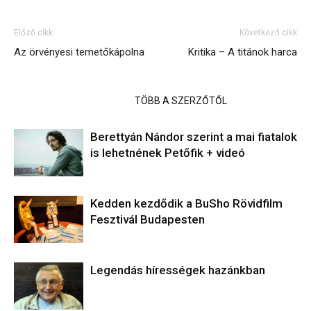
Előző cikk
Következő cikk
Az örvényesi temetőkápolna
Kritika – A titánok harca
KAPCSOLÓDÓ CIKKEK
TÖBB A SZERZŐTŐL
Berettyán Nándor szerint a mai fiatalok
is lehetnének Petőfik + videó
Kedden kezdődik a BuSho Rövidfilm
Fesztivál Budapesten
Legendás hírességek hazánkban