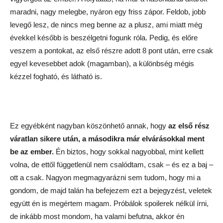
maradni, nagy melegbe, nyáron egy friss zápor. Feldob, jobb
levegő lesz, de nincs meg benne az a plusz, ami miatt még
évekkel később is beszélgetni fogunk róla. Pedig, és előre
veszem a pontokat, az első részre adott 8 pont után, erre csak
egyel kevesebbet adok (magamban), a különbség mégis
kézzel fogható, és látható is.
Ez egyébként nagyban köszönhető annak, hogy
az első rész
váratlan sikere után, a másodikra már elvárásokkal ment
be az ember.
Én biztos, hogy sokkal nagyobbal, mint kellett
volna, de ettől függetlenül nem csalódtam, csak – és ez a baj –
ott a csak. Nagyon megmagyarázni sem tudom, hogy mi a
gondom, de majd talán ha befejezem ezt a bejegyzést, veletek
együtt én is megértem magam. Próbálok spoilerek nélkül írni,
de inkább most mondom, ha valami befutna, akkor én