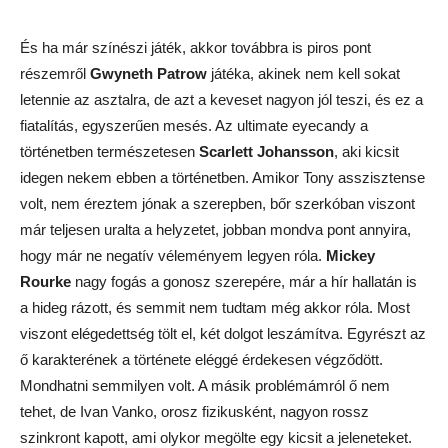
És ha már színészi játék, akkor továbbra is piros pont
részemről
Gwyneth Patrow
játéka, akinek nem kell sokat
letennie az asztalra, de azt a keveset nagyon jól teszi, és ez a
fiatalítás, egyszerűen mesés. Az ultimate eyecandy a
történetben természetesen
Scarlett Johansson
, aki kicsit
idegen nekem ebben a történetben. Amikor Tony asszisztense
volt, nem éreztem jónak a szerepben, bőr szerkóban viszont
már teljesen uralta a helyzetet, jobban mondva pont annyira,
hogy már ne negatív véleményem legyen róla.
Mickey
Rourke
nagy fogás a gonosz szerepére, már a hír hallatán is
a hideg rázott, és semmit nem tudtam még akkor róla. Most
viszont elégedettség tölt el, két dolgot leszámítva. Egyrészt az
ő karakterének a története eléggé érdekesen végződött.
Mondhatni semmilyen volt. A másik problémámról ő nem
tehet, de Ivan Vanko, orosz fizikusként, nagyon rossz
szinkront kapott, ami olykor megölte egy kicsit a jeleneteket.