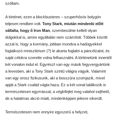
szóltam.
A történet, ezen a blockbusteres – szuperhősös bolygón
teljesen rendben volt.
Tony Stark, miután mindenki előtt
vállalta, hogy ő Iron Man
, szembesülnie kellett olyan
dolgokkal is, amire egyáltalán nem számított. Többek között
azzal is, hogy a kormány, jobban mondva a hadügyekkel
foglalkozó minisztérium (?) le akarta foglalni a páncélzatot, és
saját célokra szerette volna felhasználni. A történetünk innentől
két vonalon indul el. Egyrészt van egy másik fegyvergyártónk
a levesben, aki a Tony Stark szintű világra vágyik. Valamint
van egy orosz fizikusunk, aki a bosszúra szomjazik, mivel
apját a Stark család vágta haza. Ez a két vonal találkozik is
természetesen egymással, a végkifejlet meg valahol sejthető,
de a hatalmas akció miatt, mindenképpen jelesre sikerült.
Természetesen nem ennyire egyszerű a helyzet,