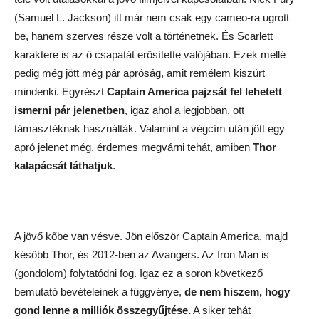
(Samuel L. Jackson) itt már nem csak egy cameo-ra ugrott
be, hanem szerves része volt a történetnek. És Scarlett
karaktere is az ő csapatát erősítette valójában. Ezek mellé
pedig még jött még pár apróság, amit remélem kiszúrt
mindenki. Egyrészt
Captain America pajzsát fel lehetett
ismerni pár jelenetben
, igaz ahol a legjobban, ott
támasztéknak használták. Valamint a végcím után jött egy
apró jelenet még, érdemes megvárni tehát, amiben
Thor
kalapácsát láthatjuk
.
A jövő kőbe van vésve. Jön először Captain America, majd
később Thor, és 2012-ben az Avangers. Az Iron Man is
(gondolom) folytatódni fog. Igaz ez a soron következő
bemutató bevételeinek a függvénye,
de nem hiszem, hogy
gond lenne a milliók összegyűjtése.
A siker tehát