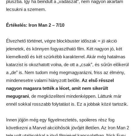
pluszba. Így ha beindult a „vadászat”, nem nagyon akartam
lecsukni a szemem.
Értékelés: Iron Man 2 – 7/10
Élvezhető történet, végre blockbuster időszak = jó akció
jelenetek, és könnyen fogyasztható film. Két nagyon jó, két
kiemelkedő és két szürkébb karakterrel. Akár még hatalmas
katarzist is okozhatott volna, de ott a „csak”, és sűrűn előkerül
a „de” is. Nem tudom még megmagyarázni, friss az élmény,
mindenesetre valami hiányzott belőle.
Az első résszel
nagyon magasra tették a lécet, amit nem sikerült
megugrani
, de megközelíteni mindenképpen. Láttunk már
ennél sokkal rosszabb folytatást is. Ez a jobbak közé tartozik.
Innen jöjjön még egy figyelmeztetés, spoileres rész fog
következni a Marvel akcióhősök jövőjét illetően. Az Iron Man 2
tele volt utalásokkal a jövő filmjeivel kapcsolatban. Nick Fury