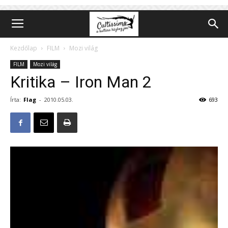
Kezdőlap
FILM
Mozi világ
FILM
Mozi világ
Kritika – Iron Man 2
Írta:
Flag
-
2010.05.03.
693