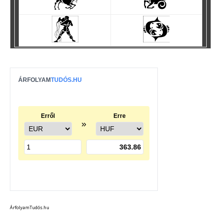
ÁrfolyamTudós.hu