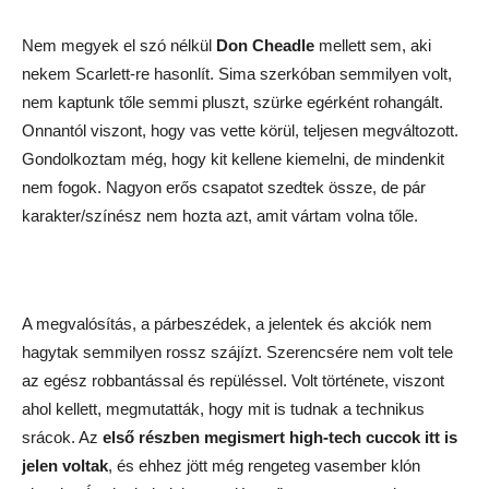
Nem megyek el szó nélkül
Don Cheadle
mellett sem, aki
nekem Scarlett-re hasonlít. Sima szerkóban semmilyen volt,
nem kaptunk tőle semmi pluszt, szürke egérként rohangált.
Onnantól viszont, hogy vas vette körül, teljesen megváltozott.
Gondolkoztam még, hogy kit kellene kiemelni, de mindenkit
nem fogok. Nagyon erős csapatot szedtek össze, de pár
karakter/színész nem hozta azt, amit vártam volna tőle.
A megvalósítás, a párbeszédek, a jelentek és akciók nem
hagytak semmilyen rossz szájízt. Szerencsére nem volt tele
az egész robbantással és repüléssel. Volt története, viszont
ahol kellett, megmutatták, hogy mit is tudnak a technikus
srácok. Az
első részben megismert high-tech cuccok itt is
jelen voltak
, és ehhez jött még rengeteg vasember klón