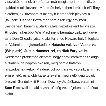
visszaköszönnek a korábban már megismert szereplők, és
újakkal is találkozunk. Más más helyzetben kerülnek elő Tony
életében, aki továbbra is az egyik legmenőbb playboy a
„faluban”.
Pepper Potts
már nem csak egy egyszerű
„mindenes”, hanem a Stark vállalat vezetőjeként tér vissza.
Rhodey
, a későbbi War Machine is bemutatkozik, akit ugye
az a Don Cheadle játszik, aki Terrence Howard helyét foglalta
el. Valamint megismerkedünk
Natasha-val, Ivan Vanko-val
(Whiplash), Justin Hammer-rel, és Nick Fury-val is.
Kezdetben problémát jelenthet, hogy ennyi karakter szaladgál
a filmben, de nagyon okosan, még pont a határon
játszadoznak velük. Mindenkiből pont annyit kapunk, ami még
elviselhető, és a jobb karaktereket is megfelelő ideig tudjuk
élvezni. Gondolok itt Robert Downey Jr. játékára, valamint
Sam Rockwell
-re, aki a „másik” cég vezetőjeként parádésat
alakít.