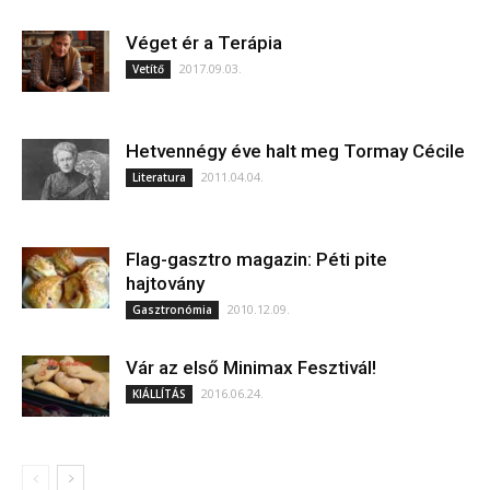
Véget ér a Terápia
2017.09.03.
Vetítő
Hetvennégy éve halt meg Tormay Cécile
2011.04.04.
Literatura
Flag-gasztro magazin: Péti pite
hajtovány
2010.12.09.
Gasztronómia
Vár az első Minimax Fesztivál!
2016.06.24.
KIÁLLÍTÁS