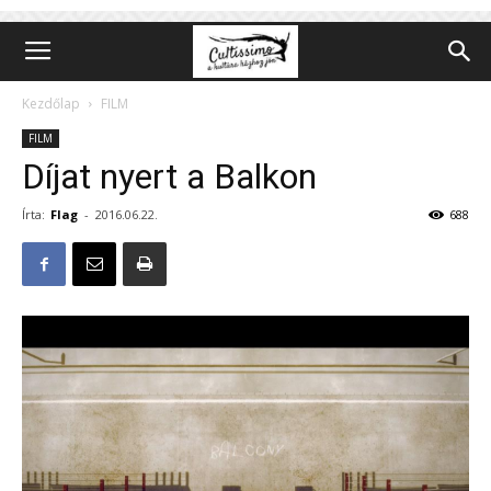
Kezdőlap
FILM
FILM
Díjat nyert a Balkon
Írta:
Flag
-
2016.06.22.
688