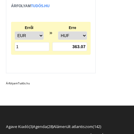
ÁrfolyamTudós.hu
Agave Kiadó
3
Agenda
28
Alámerült atlantiszom
142