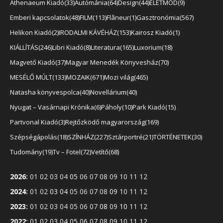
Athenaeum Kiadó
33
Autómánia
64
Design
44
ÉLETMÓD
9
Emberi kapcsolatok
48
FILM
113
Flâneur
1
Gasztronómia
567
Helikon Kiadó
2
IRODALMI KÁVÉHÁZ
153
Kairosz Kiadó
1
KIÁLLÍTÁS
246
Libri Kiadó
8
Literatura
165
Luxorium
18
Magvető Kiadó
37
Magyar Menedék Könyvesház
70
MESÉLŐ MÚLT
133
MOZAIK
671
Mozi világ
465
Natasha könyvespolca
40
Novellárium
40
Nyugat – Vasárnapi Krónika
6
Páholy
10
Park Kiadó
15
Partvonal Kiadó
3
Rejtőzködő magyarország
169
Szépségápolás
18
SZÍNHÁZ
227
Sztárportré
21
TÖRTÉNETEK
30
Tudomány
19
Tv – Fotel
72
Vetítő
68
2026
:
01
02
03
04
05
06
07
08
09
10
11
12
2024
:
01
02
03
04
05
06
07
08
09
10
11
12
2023
:
01
02
03
04
05
06
07
08
09
10
11
12
2022
:
01
02
03
04
05
06
07
08
09
10
11
12