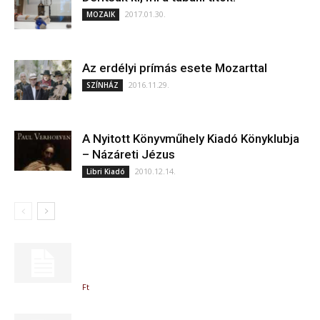
2017.01.30.
MOZAIK
Az erdélyi prímás esete Mozarttal
2016.11.29.
SZÍNHÁZ
A Nyitott Könyvműhely Kiadó Könyklubja
– Názáreti Jézus
2010.12.14.
Libri Kiadó
Ft