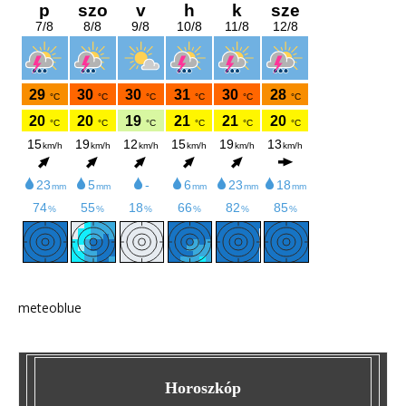
meteoblue
Horoszkóp