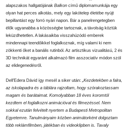
alapszakos hallgatójának
Balkon
című diplomamunkája egy
olyan hat perces alkotás, mely egy lakótelep életébe nyújt
bepillantást egy forró nyári napon. Bár a panelrengetegben
élők ugyanabba a közösségbe tartoznak, a távolság köztük
leküzdhetetlen. A lakásaikba visszahúzódó emberek
mindennapi teendőikkel foglalkoznak, míg valami ki nem
zökkenti őket a banális rutinból. Az artisztikus vizualitású, 2 és
3D technikát egyaránt alkalmazó film asszociatív módon szól
az elidegenedésről.
Dell’Edera Dávid így mesél a siker után:
„Kezdetekben a falra,
az iskolapadra és a táblára rajzoltam, hogy szórakoztassam
magam és barátaimat. Komolyabban 18 éves koromtól
kezdtem el foglalkozni animációval és filmezéssel. Nem
sokkal ezután felvételt nyertem a Budapesti Metropolitan
Egyetemre. Tanulmányaim közben animátorként dolgoztam
több reklámfilmben, játékban és videoklipben is. Tavaly