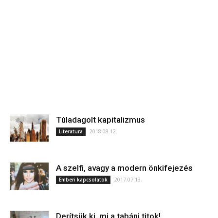
Túladagolt kapitalizmus
2018.08.12.
Literatura
A szelfi, avagy a modern önkifejezés
2017.07.13.
Emberi kapcsolatok
Derítsük ki, mi a tabáni titok!