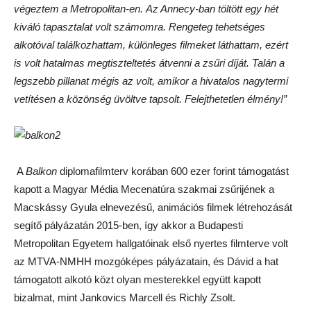
végeztem a Metropolitan-en.
Az Annecy-ban töltött egy hét
kiváló tapasztalat volt számomra. Rengeteg tehetséges
alkotóval találkozhattam, különleges filmeket láthattam, ezért
is volt hatalmas megtiszteltetés átvenni a zsűri díját. Talán a
legszebb pillanat mégis az volt, amikor a hivatalos nagytermi
vetítésen a közönség üvöltve tapsolt. Felejthetetlen élmény!”
A
Balkon
diplomafilmterv korában 600 ezer forint támogatást
kapott a Magyar Média Mecenatúra szakmai zsűrijének a
Macskássy Gyula elnevezésű, animációs filmek létrehozását
segítő pályázatán 2015-ben, így akkor a Budapesti
Metropolitan Egyetem hallgatóinak első nyertes filmterve volt
az MTVA-NMHH mozgóképes pályázatain, és Dávid a hat
támogatott
alkotó közt olyan mesterekkel együtt kapott
bizalmat, mint
Jankovics Marcell és Richly Zsolt.