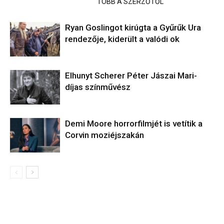
KAPCSOLÓDÓ CIKKEK
TÖBB A SZERZŐTŐL
Ryan Goslingot kirúgta a Gyűrűk Ura
rendezője, kiderült a valódi ok
Elhunyt Scherer Péter Jászai Mari-
díjas színművész
Demi Moore horrorfilmjét is vetítik a
Corvin moziéjszakán