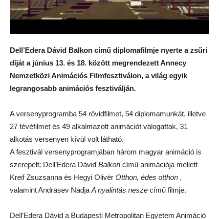
Dell’Edera Dávid Balkon című diplomafilmje nyerte a zsűri
díját a június 13. és 18. között megrendezett Annecy
Nemzetközi Animációs Filmfesztiválon, a világ egyik
legrangosabb animációs fesztiválján.
A versenyprogramba 54 rövidfilmet, 54 diplomamunkát, illetve
27 tévéfilmet és 49 alkalmazott animációt válogattak, 31
alkotás versenyen kívül volt látható.
A fesztivál versenyprogramjában három magyar animáció is
szerepelt: Dell’Edera Dávid
Balkon
című animációja mellett
Kreif Zsuzsanna és Hegyi Olivér
Otthon, édes otthon
,
valamint Andrasev Nadja
A nyalintás nesze
című filmje.
Dell’Edera Dávid a Budapesti Metropolitan Egyetem Animáció