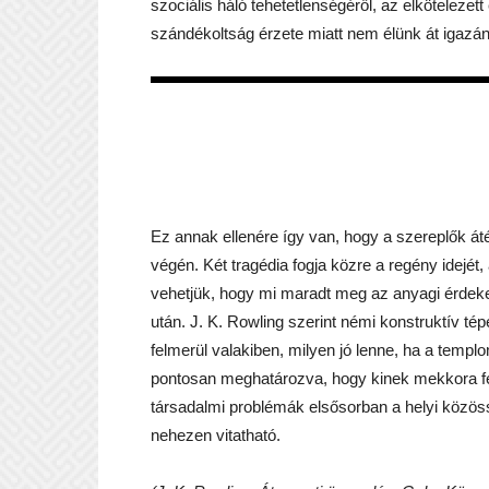
szociális háló tehetetlenségéről, az elköteleze
szándékoltság érzete miatt nem élünk át igazán
Ez annak ellenére így van, hogy a szereplők áté
végén. Két tragédia fogja közre a regény idejét,
vehetjük, hogy mi maradt meg az anyagi érde
után. J. K. Rowling szerint némi konstruktív té
felmerül valakiben, milyen jó lenne, ha a temp
pontosan meghatározva, hogy kinek mekkora fe
társadalmi problémák elsősorban a helyi közössé
nehezen vitatható.