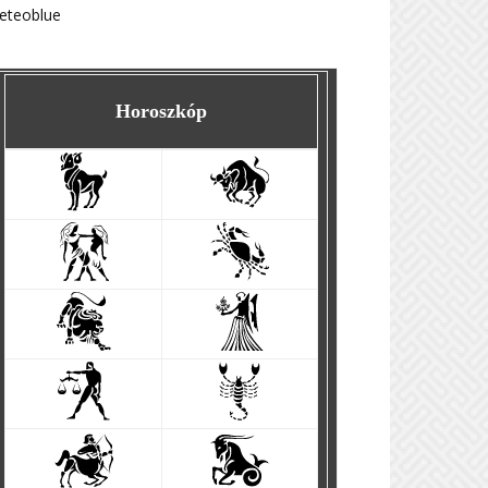
eteoblue
Horoszkóp