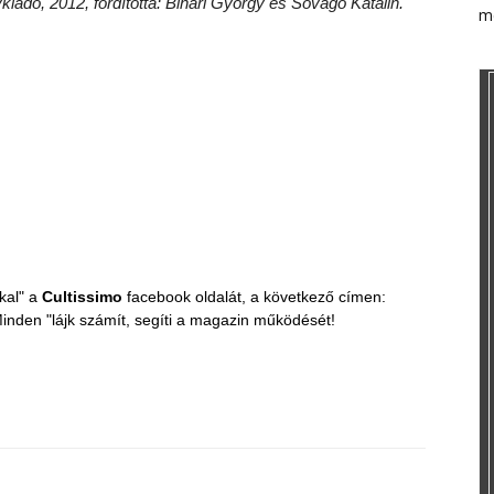
iadó, 2012, fordította: Bihari György és Sóvágó Katalin.
m
kal" a
Cultissimo
facebook oldalát, a következő címen:
inden "lájk számít, segíti a magazin működését!