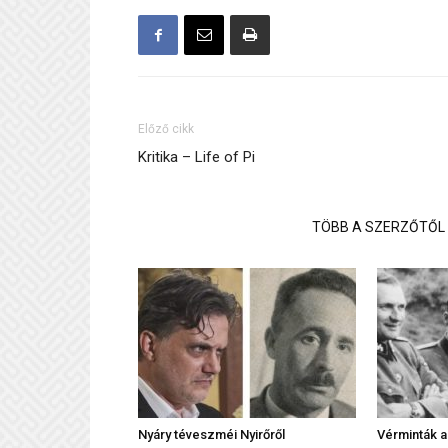
Előző cikk
Kritika – Life of Pi
KAPCSOLÓDÓ CIKKEK
TÖBB A SZERZŐTŐL
Nyáry téveszméi Nyirőről
Vérminták 