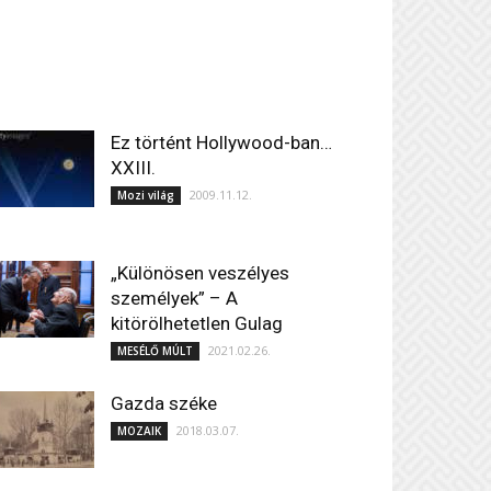
Ez történt Hollywood-ban…
XXIII.
2009.11.12.
Mozi világ
„Különösen veszélyes
személyek” – A
kitörölhetetlen Gulag
2021.02.26.
MESÉLŐ MÚLT
Gazda széke
2018.03.07.
MOZAIK