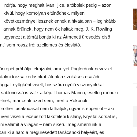
indítja, hogy meghalt Ivan Iljics, a többiek pedig – azon
kívül, hogy komolyan eltűnődnek, milyen
következményei lesznek ennek a hivatalban – leginkább
annak örülnek, hogy nem ők haltak meg. J. K. Rowling
ugyanezt a témát bontja ki az Átmeneti üresedés első
ént” sem rossz író: szellemes és éleslátó.
képét próbálja felrajzolni, amelyet Pagfordnak nevez el.
hatalmi torzsalkodásokat látunk a szokásos családi
ággal, nyűgként viselt, hosszúra nyúló viszonyokkal,
 sablonossá is válik a kép. Thomas Mann-i, esetleg móriczi
énetnek, már csak azért sem, mert a Rokonok
brother tusakodását nem láthatjuk, ugyanis éppen őt – aki
én viseli a lecsúszott lakótelepi kislány, Krystal sorsát is,
tani valamit a világán – nem sikerül megismernünk a
ban ki a harc a megüresedett tanácsnoki helyéért, és