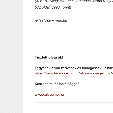
(J. K. Rowling: Átmeneti üresedés, Gabo Könyvk
572 oldal, 3990 Forint)
rKIssNelli – mno.hu
Tisztelt olvasók!
Legyenek olyan kedvesek és támogassák "lájkuk
https://www.facebook.com/Cultissimomagazin
- M
Köszönettel és barátsággal!
www.cultissimo.hu