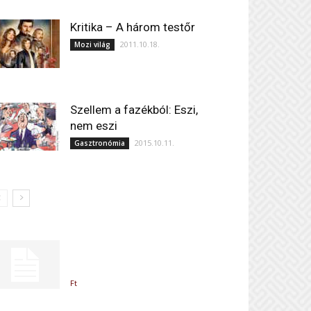
Kritika – A három testőr
2011.10.18.
Mozi világ
Szellem a fazékból: Eszi,
nem eszi
2015.10.11.
Gasztronómia
Ft