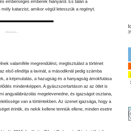
tt és emberséges emberek hiányáról. És talán a
 mély katarzist, amikor végül letesszük a regényt.
- Hirdetés -
lnek valamiféle megrendülést, megtisztulást a történet
 az első elindítja a lavinát, a másodiknál pedig számba
kek, a képmutatás, a hazugság és a hanyagság ámokfutása
pelődés mindenképpen. A gyászszertartáson az az ötlet is
lomi angyalábrázolás megelevenedne, és igazságot osztana,
lelőssége van a történtekben. Az üzenet igazsága, hogy a
get érintik, és nekik kellene tenniük ellene, minden esetre