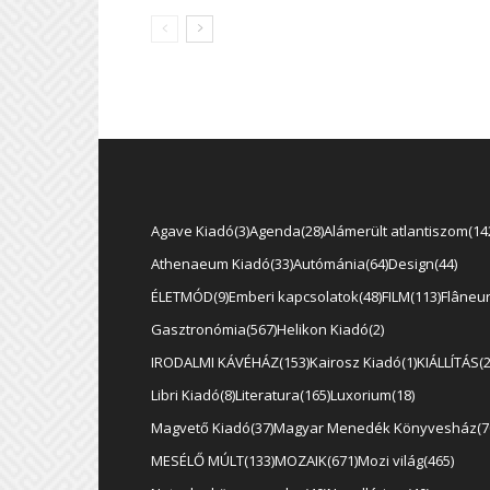
Agave Kiadó
3
Agenda
28
Alámerült atlantiszom
14
Athenaeum Kiadó
33
Autómánia
64
Design
44
ÉLETMÓD
9
Emberi kapcsolatok
48
FILM
113
Flâneu
Gasztronómia
567
Helikon Kiadó
2
IRODALMI KÁVÉHÁZ
153
Kairosz Kiadó
1
KIÁLLÍTÁS
Libri Kiadó
8
Literatura
165
Luxorium
18
Magvető Kiadó
37
Magyar Menedék Könyvesház
7
MESÉLŐ MÚLT
133
MOZAIK
671
Mozi világ
465