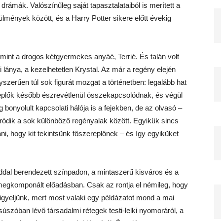
 drámák. Valószínűleg saját tapasztalataiból is merített a
lmények között, és a Harry Potter sikere előtt évekig
 mint a drogos kétgyermekes anyáé, Terrié. És talán volt
i lánya, a kezelhetetlen Krystal. Az már a regény elején
zerűen túl sok figurát mozgat a történetben: legalább hat
eplők később észrevétlenül összekapcsolódnak, és végül
 bonyolult kapcsolati hálója is a fejekben, de az olvasó –
óródik a sok különböző regényalak között. Egyikük sincs
 hogy kit tekintsünk főszereplőnek – és így egyiküket
ddal berendezett színpadon, a mintaszerű kisváros és a
 megkomponált előadásban. Csak az rontja el némileg, hogy
figyeljünk, mert most valaki egy példázatot mond a mai
súszóban lévő társadalmi rétegek testi-lelki nyomoráról, a