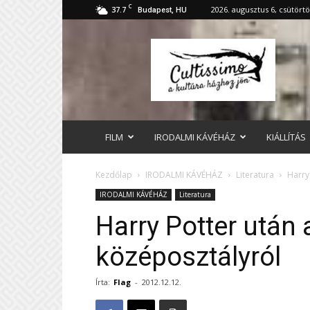
C
37.7
2026. augusztus 6, csütört
Budapest, HU
cultissimo.hu
FILM
IRODALMI KÁVÉHÁZ
KIÁLLÍTÁS
Kezdőlap
IRODALMI KÁVÉHÁZ
Literatura
Harry
IRODALMI KÁVÉHÁZ
Literatura
Harry Potter után
középosztályról
Írta:
Flag
-
2012.12.12.