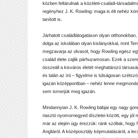
közben feltárulnak a közéleti-családi-társadalmi
regényhez J. K. Rowling: maga is élt nehéz körü
tanított is.
Járhatott családlátogatáson olyan otthonokban,
dolga az iskolában olyan kislányokkal, mint Terr
megzavarja az olvasót, hogy Rowling egész egys
család élete zajlik párhuzamosan. Ezek a szer
összeáll a kisváros életét meghatározó társaság
és talán az író – figyelme is túlságosan szétsz
igazán középpontban – nehéz lenne megmondani,
sem ismerjük meg igazán.
Mindannyian J. K. Rowling bábjai egy nagy gon
riasztó nyomornegyed díszletei között, egy jól
már az elején úgy érezzük: ránk szóltak, hogy 
Angliáról. A középosztály képmutatásáról, a lec