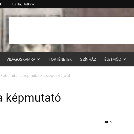
ök
Berta, Bettina
VILÁGOSKAMRA
TÖRTÉNETEK
SZÍNHÁZ
ÉLETMÓD
 Potter után a képmutató középosztályról
 a képmutató
590