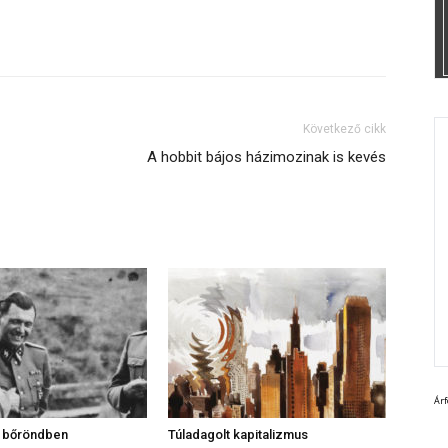
Következő cikk
A hobbit bájos házimozinak is kevés
Ár
a bőröndben
Túladagolt kapitalizmus