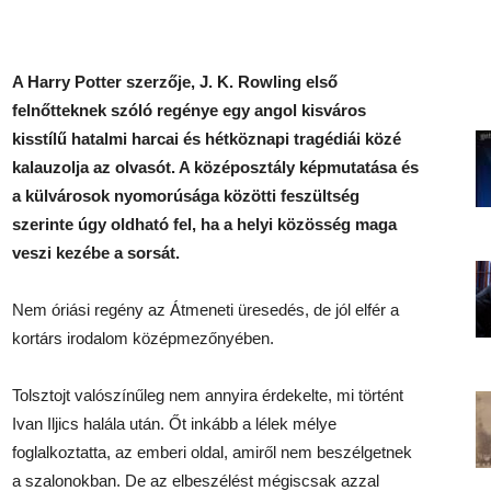
A Harry Potter szerzője, J. K. Rowling első
felnőtteknek szóló regénye egy angol kisváros
kisstílű hatalmi harcai és hétköznapi tragédiái közé
kalauzolja az olvasót. A középosztály képmutatása és
a külvárosok nyomorúsága közötti feszültség
szerinte úgy oldható fel, ha a helyi közösség maga
veszi kezébe a sorsát.
Nem óriási regény az Átmeneti üresedés, de jól elfér a
kortárs irodalom középmezőnyében.
Tolsztojt valószínűleg nem annyira érdekelte, mi történt
Ivan Iljics halála után. Őt inkább a lélek mélye
foglalkoztatta, az emberi oldal, amiről nem beszélgetnek
a szalonokban. De az elbeszélést mégiscsak azzal