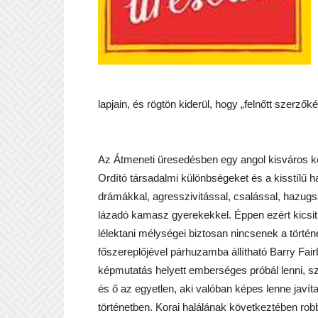
lapjain, és rögtön kiderül, hogy „felnőtt szerzők
Az Átmeneti üresedésben egy angol kisváros kór
Ordító társadalmi különbségeket és a kisstílű 
drámákkal, agresszivitással, csalással, hazugs
lázadó kamasz gyerekekkel. Éppen ezért kicsit
lélektani mélységei biztosan nincsenek a tört
főszereplőjével párhuzamba állítható Barry Fair
képmutatás helyett emberséges próbál lenni, szív
és ő az egyetlen, aki valóban képes lenne javí
történetben. Korai halálának következtében rob