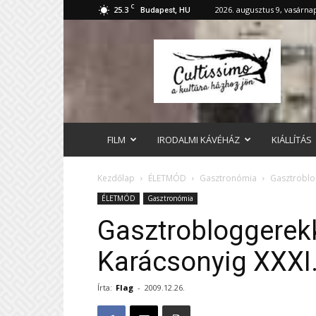
C
25.3
2026. augusztus 9, vasárna
Budapest, HU
cultissimo.hu
FILM
IRODALMI KÁVÉHÁZ
KIÁLLÍTÁS
Kezdőlap
ÉLETMÓD
Gasztronómia
Gasztroblog
ÉLETMÓD
Gasztronómia
Gasztrobloggerekk
Karácsonyig XXXI.
Írta:
Flag
-
2009.12.26.