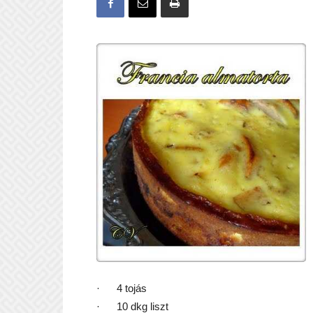
·
4 tojás
·
10 dkg liszt