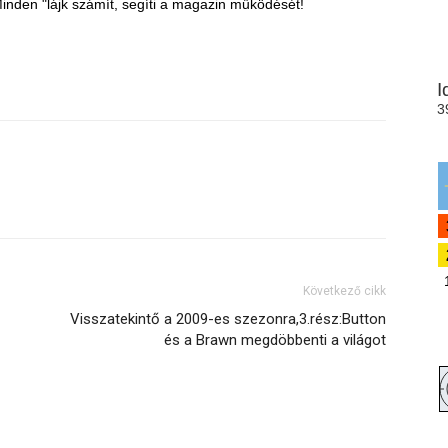
inden "lájk számít, segíti a magazin működését!
Következő cikk
Visszatekintő a 2009-es szezonra,3.rész:Button
és a Brawn megdöbbenti a világot