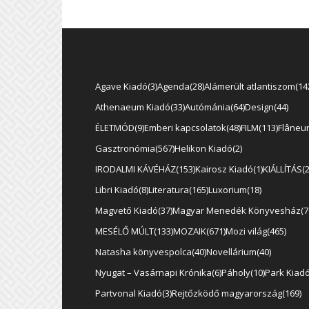
Agave Kiadó
3
Agenda
28
Alámerült atlantiszom
14
Athenaeum Kiadó
33
Autómánia
64
Design
44
ÉLETMÓD
9
Emberi kapcsolatok
48
FILM
113
Flâneu
Gasztronómia
567
Helikon Kiadó
2
IRODALMI KÁVÉHÁZ
153
Kairosz Kiadó
1
KIÁLLÍTÁS
Libri Kiadó
8
Literatura
165
Luxorium
18
Magvető Kiadó
37
Magyar Menedék Könyvesház
7
MESÉLŐ MÚLT
133
MOZAIK
671
Mozi világ
465
Natasha könyvespolca
40
Novellárium
40
Nyugat – Vasárnapi Krónika
6
Páholy
10
Park Kiad
Partvonal Kiadó
3
Rejtőzködő magyarország
169