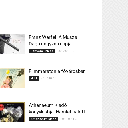
Franz Werfel: A Musza
Dagh negyven napja
2017.01.06.
Partvonal Kiadó
Filmmaraton a fővárosban
2017.10.16.
FILM
Athenaeum Kiadó
könyvklubja: Hamlet halott
2013.07.15.
Athenaeum Kiadó