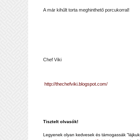
A már kihűlt torta meghinthető porcukorral!
Chef Viki
http://thechefviki.blogspot.com/
Tisztelt olvasók!
Legyenek olyan kedvesek és támogassák "lájkuk