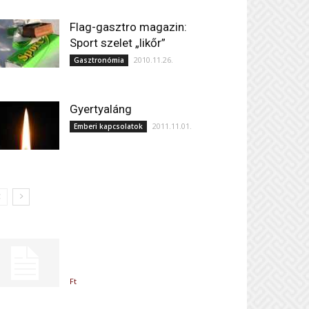
Flag-gasztro magazin:
Sport szelet „likőr”
2010.11.26.
Gasztronómia
Gyertyaláng
2011.11.01.
Emberi kapcsolatok
Ft