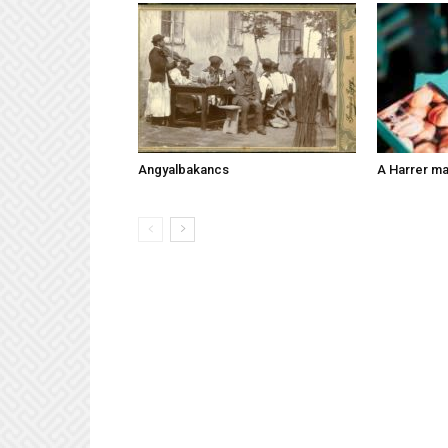
Angyalbakancs
A Harrer ma