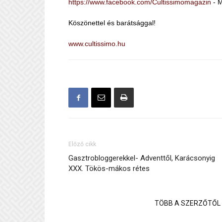
https://www.facebook.com/Cultissimomagazin
- M
Köszönettel és barátsággal!
www.cultissimo.hu
Előző cikk
Gasztrobloggerekkel- Adventtől, Karácsonyig
XXX. Tökös-mákos rétes
KAPCSOLÓDÓ CIKKEK
TÖBB A SZERZŐTŐL