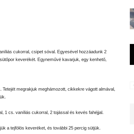
vaníliás cukorral, csipet sóval. Egyesével hozzáadunk 2
ő-sütőpor keverékét. Egyneművé kavarjuk, egy kenhető,
k. Tetejét megrakjuk meghámozott, cikkekre vágott almával,
ük.
 1 cs. vaníliás cukorral, 2 tojással és kevés fahéjjal.
jük a tejfölös keveréket, és további 25 percig sütjük.