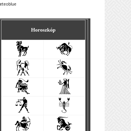
eteoblue
Horoszkóp