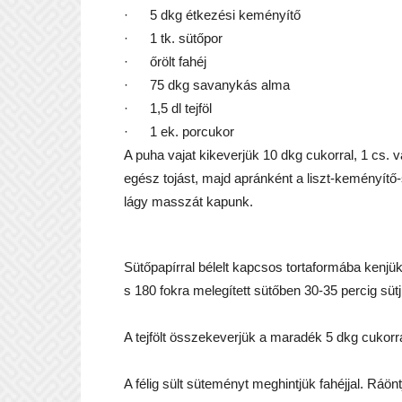
·
5 dkg étkezési keményítő
·
1 tk. sütőpor
·
őrölt fahéj
·
75 dkg savanykás alma
·
1,5 dl tejföl
·
1 ek. porcukor
A puha vajat kikeverjük 10 dkg cukorral, 1 cs. 
egész tojást, majd apránként a liszt-keményít
lágy masszát kapunk.
Sütőpapírral bélelt kapcsos tortaformába kenjü
s 180 fokra melegített sütőben 30-35 percig sütj
A tejfölt összekeverjük a maradék 5 dkg cukorral,
A félig sült süteményt meghintjük fahéjjal. Ráönt