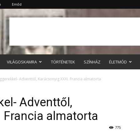
p
Emőd
VILÁGOSKAMRA
TÖRTÉNETEK
SZÍNHÁZ
ÉLETMÓD
gerekkel- Adventtől, Karácsonyig XXXI. Francia almatorta
el- Adventtől,
 Francia almatorta
775