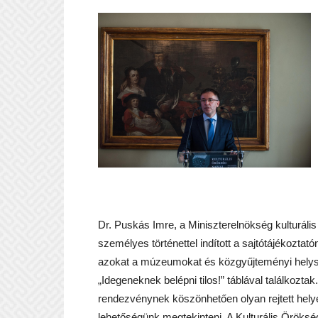
Dr. Puskás Imre, a Miniszterelnökség kulturális
személyes történettel indított a sajtótájékoztat
azokat a múzeumokat és közgyűjteményi helyszí
„Idegeneknek belépni tilos!” táblával találkozta
rendezvénynek köszönhetően olyan rejtett hely
lehetőségünk megtekinteni. A Kulturális Öröksé