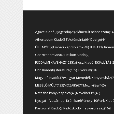
Agave Kiadó
3
Agenda
28
Alámerült atlantiszom
14
Athenaeum Kiadó
33
Autómánia
64
Design
44
ÉLETMÓD
9
Emberi kapcsolatok
48
FILM
113
Flâneu
Gasztronómia
567
Helikon Kiadó
2
IRODALMI KÁVÉHÁZ
153
Kairosz Kiadó
1
KIÁLLÍTÁS
Libri Kiadó
8
Literatura
165
Luxorium
18
Magvető Kiadó
37
Magyar Menedék Könyvesház
7
MESÉLŐ MÚLT
133
MOZAIK
671
Mozi világ
465
Natasha könyvespolca
40
Novellárium
40
Nyugat – Vasárnapi Krónika
6
Páholy
10
Park Kiad
Partvonal Kiadó
3
Rejtőzködő magyarország
169