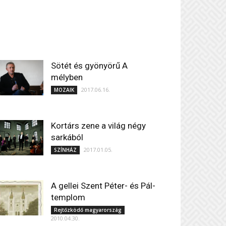
Sötét és gyönyörű A
mélyben
2017.06.16.
MOZAIK
Kortárs zene a világ négy
sarkából
2017.01.05.
SZÍNHÁZ
A gellei Szent Péter- és Pál-
templom
Rejtőzködő magyarország
2010.04.30.