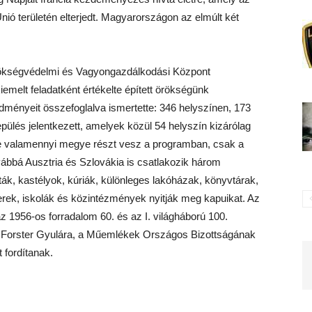
ó területén elterjedt. Magyarországon az elmúlt két
rökségvédelmi és Vagyongazdálkodási Központ
melt feladatként értékelte épített örökségünk
dményeit összefoglalva ismertette: 346 helyszínen, 173
epülés jelentkezett, amelyek közül 54 helyszín kizárólag
te valamennyi megye részt vesz a programban, csak a
ábbá Ausztria és Szlovákia is csatlakozik három
ták, kastélyok, kúriák, különleges lakóházak, könyvtárak,
terek, iskolák és közintézmények nyitják meg kapuikat. Az
z 1956-os forradalom 60. és az I. világháború 100.
áró Forster Gyulára, a Műemlékek Országos Bizottságának
 fordítanak.