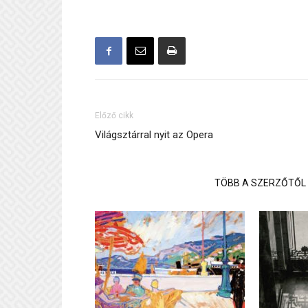
Előző cikk
Világsztárral nyit az Opera
KAPCSOLÓDÓ CIKKEK
TÖBB A SZERZŐTŐL