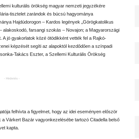
ellemi kulturális örökség magyar nemzeti jegyzékére
a Mária-tisztelet zarándok és búcsú hagyománya
ánya Hajdúdorogon – Kardos legények „Görögkatolikus
– alakoskodó, farsangi szokás – Novajon; a Magyarországi
jó gyakorlatok közé ötödikként vették fel a Rajkó-
nei képzését segíti az alapoktól kezdődően a színpadi
Csonka-Takács Eszter, a Szellemi Kulturális Örökség
- Hirdetés -
tója felhívta a figyelmet, hogy az idei eseményen először
k a Várkert Bazár vagyonkezelésébe tartozó Citadella belső
et kapta.