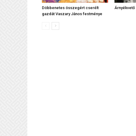
Döbbenetes összegért cserélt
Árnyékvető
gazdát Vaszary János festménye