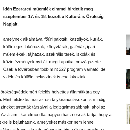
Idén Ezerarcú műemlék címmel hirdetik meg
szeptember 17. és 18. között a Kulturális Örökség
Napjait,
amelynek alkalmával főúri paloták, kastélyok, kúriák,
különleges lakóházak, könyvtárak, galériák, ipari
műemlékek, tájházak, szakrális terek, iskolák és
közintézmények nyitják meg kapuikat országszerte.
Csak a fővárosban több mint 227 program várható, de
vidéki és külföldi helyszínek is csatlakoztak.
 örökségvédelemért felelős helyettes államtitkára egy
ón. Mint felidézte: már az osztálykirándulásokon is mindig
neket tartották társaival a legizgalmasabbnak, ahol az
k. Az államtitkár elmondta: nagyon hasznosnak tartja, hogy a
ekre is bejuthatunk, amelyeket máskor nem lenne
g Napjait francia kezdeményezés hívta életre, amely az