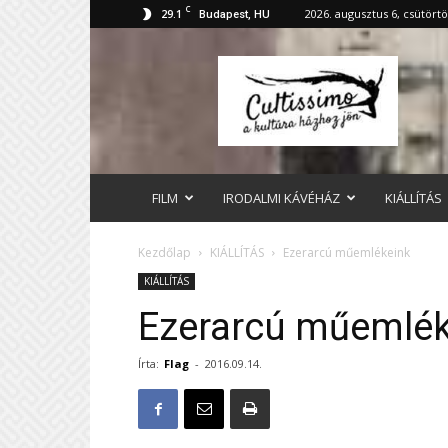
C
29.1
2026. augusztus 6, csütört
Budapest, HU
cultissimo.hu
FILM
IRODALMI KÁVÉHÁZ
KIÁLLÍTÁS
Kezdőlap
KIÁLLÍTÁS
Ezerarcú műemlékeink
KIÁLLÍTÁS
Ezerarcú műemlék
Írta:
Flag
-
2016.09.14.