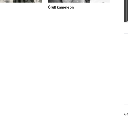
Őrült kaméleon
Ár