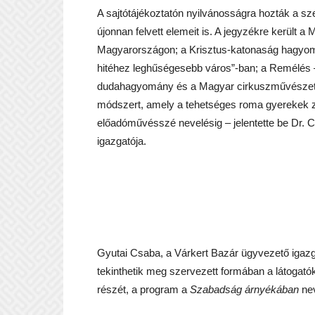
A sajtótájékoztatón nyilvánosságra hozták a sz
újonnan felvett elemeit is. A jegyzékre került 
Magyarországon; a Krisztus-katonaság hagyom
hitéhez leghűségesebb város”-ban; a Remélés 
dudahagyomány és a Magyar cirkuszművészet. A 
módszert, amely a tehetséges roma gyerekek ze
előadóművésszé nevelésig – jelentette be Dr. 
igazgatója.
Gyutai Csaba, a Várkert Bazár ügyvezető igazga
tekinthetik meg szervezett formában a látogató
részét, a program a
Szabadság árnyékában
nev