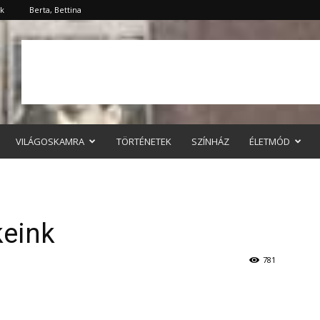
ök
Berta, Bettina
VILÁGOSKAMRA
TÖRTÉNETEK
SZÍNHÁZ
ÉLETMÓD
eink
781