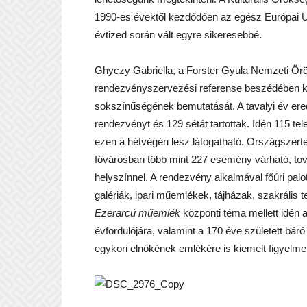
1990-es évektől kezdődően az egész Európai Uni
évtized során vált egyre sikeresebbé.
Ghyczy Gabriella, a Forster Gyula Nemzeti Ö
rendezvényszervezési referense beszédében kie
sokszínűségének bemutatását. A tavalyi év ere
rendezvényt és 129 sétát tartottak. Idén 115 tel
ezen a hétvégén lesz látogatható. Országszer
fővárosban több mint 227 esemény várható, tov
helyszínnel. A rendezvény alkalmával főúri palo
galériák, ipari műemlékek, tájházak, szakrális 
Ezerarcú műemlék
központi téma mellett idén a
évfordulójára, valamint a 170 éve született b
egykori elnökének emlékére is kiemelt figyelmet