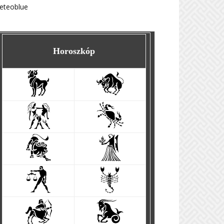
eteoblue
Horoszkóp