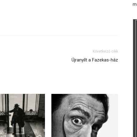
m
Következő cikk
Újranyílt a Fazekas-ház